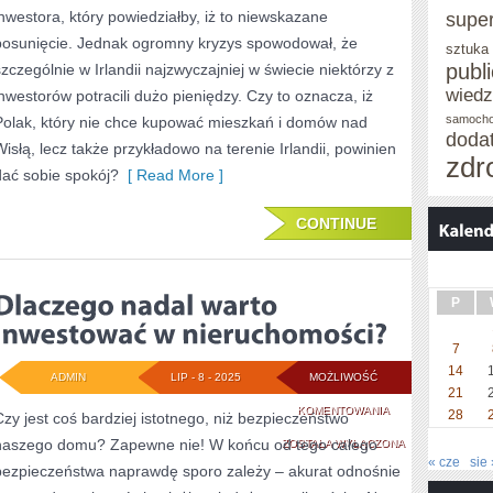
inwestora, który powiedziałby, iż to niewskazane
supe
INWESTOWAĆ
posunięcie. Jednak ogromny kryzys spowodował, że
sztuka
NA
publ
szczególnie w Irlandii najzwyczajniej w świecie niektórzy z
wied
inwestorów potracili dużo pieniędzy. Czy to oznacza, iż
RYNKU
samoch
Polak, który nie chce kupować mieszkań i domów nad
NIERUCHOMOŚCI?
doda
Wisłą, lecz także przykładowo na terenie Irlandii, powinien
zdr
dać sobie spokój?
[ Read More ]
CONTINUE
P
7
14
ADMIN
LIP - 8 - 2025
MOŻLIWOŚĆ
21
DLACZEGO
KOMENTOWANIA
28
Czy jest coś bardziej istotnego, niż bezpieczeństwo
naszego domu? Zapewne nie! W końcu od tego całego
NADAL
ZOSTAŁA WYŁĄCZONA
« cze
sie 
bezpieczeństwa naprawdę sporo zależy – akurat odnośnie
WARTO