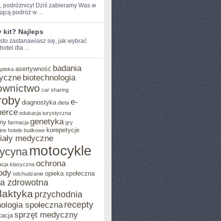
e, podróżnicy! ⁢Dziś zabieramy Was​ w
ącą podróż‌ w ...
y kit? Najleps
sto zastanawiasz się, jak wybrać
​hotel dla ...
badania
asertywność
apteka
yczne
biotechnologia
ownictwo
car sharing
roby
e-
diagnostyka
dieta
erce
edukacja turystyczna
genetyka
ny
farmacja
gry
korepetycje
jne
hotele butikowe
iały medyczne
motocykle
ycyna
ochrona
acja klasyczna
ody
opieka społeczna
odchudzanie
ka zdrowotna
ilaktyka
przychodnia
recepty
ologia społeczna
sprzęt medyczny
tacja