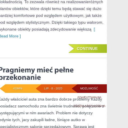
dokładnością. To zezwala również na realizowanieróżnych
planów obiektów, które dzięki temu będą stawać się dużo
WARSZAWIE?
bardziej komfortowe pod względem użytkowym, jak także
pod względem stylistycznym. Dzięki takiego typu walorom,
wykonane obiekty posiadają zdecydowanie większą
[
Read More ]
CONTINUE
ADMIN
LIP - 8 - 2025
MOŻLIWOŚĆ
PRAGNIEMY
KOMENTOWANIA
Każdy właściciel auta zna bardzo dobrze problemy Każdy
posiadacz samochodu zna świetnie trudności, połączone z
MIEĆ
ZOSTAŁA WYŁĄCZONA
występującymi w nim awariach. Problem nie dotyczy
PEŁNE
jedynie tych, jacy zakupili ładne, lśniące autko w
PRZEKONANIE
specjalistycznym salonie sprzedażowym. Sprawa jest