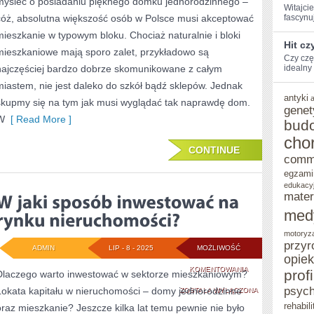
myśleć o posiadaniu pięknego domku jednorodzinnego –
TAK
Witajci
cóż, absolutna większość osób w Polsce musi akceptować
fascynuj
NAPRAWDĘ
mieszkanie w typowym bloku. Chociaż naturalnie i bloki
Hit cz
POWINIEN
mieszkaniowe mają sporo zalet, przykładowo są
Czy czę
najczęściej bardzo dobrze skomunikowane z całym
WYGLĄDAĆ
‍idealny 
miastem, nie jest daleko do szkół bądź sklepów. Jednak
DOM?
antyki
skupmy się na tym jak musi wyglądać tak naprawdę dom.
genet
W
[ Read More ]
bud
cho
CONTINUE
comm
egzami
edukacy
mater
med
motoryz
przyr
ADMIN
LIP - 8 - 2025
MOŻLIWOŚĆ
opie
W
KOMENTOWANIA
prof
Dlaczego warto inwestować w sektorze mieszkaniowym?
psych
Lokata kapitału w nieruchomości – domy jednorodzinne
JAKI
ZOSTAŁA WYŁĄCZONA
rehabili
oraz mieszkanie? Jeszcze kilka lat temu pewnie nie było
SPOSÓB