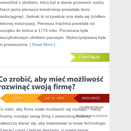
samochód z silnikiem, który był w stanie przewozić osoby.
ROZWIJAĆ
Rzecz jasna pierwsza konstrukcja posiadała dużo
niedociągnięć. Jednak to oczywiście ona stała się źródłem
SWOJĄ
obecnej motoryzacji. Pierwsza machina powstała od
FIRMĘ?
początku do końca w 1774 roku. Poruszana była
dwucylindrowym silnikiem parowym. Wykorzystywana była
do przewożenia
[ Read More ]
CONTINUE
ADMIN
LIP - 8 - 2025
MOŻLIWOŚĆ
CO
KOMENTOWANIA
Co robić, aby firma miała możliwość się rozwijać? Kiedy
chcemy rozwijać swoją firmę z pewnością musimy
ZROBIĆ,
ZOSTAŁA WYŁĄCZONA
zwłaszcza starać się, aby inwestować w nowe technologie.
ABY
Przecież coraz częściej słyszymy, iż nowoczesne