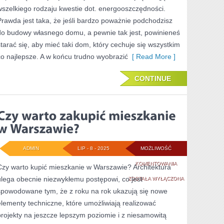
BARDZO
wszelkiego rodzaju kwestie dot. energooszczędności.
RÓŻNE
Prawda jest taka, że jeśli bardzo poważnie podchodzisz
do budowy własnego domu, a pewnie tak jest, powinieneś
starać się, aby mieć taki dom, który cechuje się wszystkim
co najlepsze. A w końcu trudno wyobrazić
[ Read More ]
CONTINUE
ADMIN
LIP - 8 - 2025
MOŻLIWOŚĆ
CZY
KOMENTOWANIA
Czy warto kupić mieszkanie w Warszawie? Architektura
ulega obecnie niezwykłemu postępowi, co jest
WARTO
ZOSTAŁA WYŁĄCZONA
spowodowane tym, że z roku na rok ukazują się nowe
ZAKUPIĆ
elementy techniczne, które umożliwiają realizować
MIESZKANIE
projekty na jeszcze lepszym poziomie i z niesamowitą
W