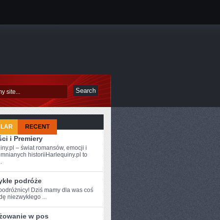
ULAR
RECENT
ci i Premiery
iny.pl – świat romansów, emocji i
mnianych historiiHarlequiny.pl to
.
ykłe podróże
podróżnicy! Dziś mamy ⁢dla was ‌coś
ę niezwykłego ...
żowanie w pos