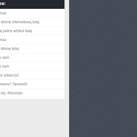
eraz
stronę internetową tutaj
j pełny artykuł tutaj
eraz
stronę tutaj
o sam
o sam
by zobaczyć
gowany? Sprawdź
się, dlaczego