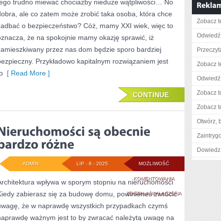
tego trudno miewać chociażby nieduże wątpliwości… No
INWESTOWAĆ
dobra, ale co zatem może zrobić taka osoba, która chce
Zobacz t
W
zadbać o bezpieczeństwo? Cóż, mamy XXI wiek, więc to
Odwiedź 
oznacza, że na spokojnie mamy okazję sprawić, iż
NIERUCHOMOŚCI?
zamieszkiwany przez nas dom będzie sporo bardziej
Przeczyta
bezpieczny. Przykładowo kapitalnym rozwiązaniem jest
Zobacz t
o
[ Read More ]
Odwiedź 
Zobacz t
CONTINUE
Zobacz t
Otwórz, 
Zaintry
Dowiedz 
ADMIN
LIP - 8 - 2025
MOŻLIWOŚĆ
NIERUCHOMOŚCI
KOMENTOWANIA
Architektura wpływa w sporym stopniu na nieruchomości
Kiedy zabierasz się za budowę domu, powinieneś zwrócić
SĄ
ZOSTAŁA WYŁĄCZONA
uwagę, że w naprawdę wszystkich przypadkach czymś
OBECNIE
naprawdę ważnym jest to by zwracać należytą uwagę na