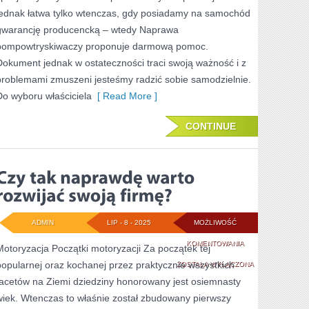
jednak łatwa tylko wtenczas, gdy posiadamy na samochód
gwarancję producencką – wtedy Naprawa
pompowtryskiwaczy proponuje darmową pomoc.
Dokument jednak w ostateczności traci swoją ważność i z
problemami zmuszeni jesteśmy radzić sobie samodzielnie.
Do wyboru właściciela
[ Read More ]
CONTINUE
ADMIN
LIP - 8 - 2025
MOŻLIWOŚĆ
CZY
KOMENTOWANIA
Motoryzacja Początki motoryzacji Za początek tej
popularnej oraz kochanej przez praktycznie wszystkich
TAK
ZOSTAŁA WYŁĄCZONA
facetów na Ziemi dziedziny honorowany jest osiemnasty
NAPRAWDĘ
wiek. Wtenczas to właśnie został zbudowany pierwszy
WARTO