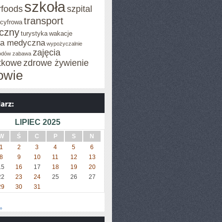
szkoła
rfoods
szpital
transport
 cyfrowa
iczny
turystyka
wakacje
za medyczna
wypożyczalnie
zajęcia
odów
zabawa
tkowe
zdrowe żywienie
owie
LIPIEC 2025
W
Ś
C
P
S
N
1
2
3
4
5
6
8
9
10
11
12
13
15
16
17
18
19
20
22
23
24
25
26
27
29
30
31
»