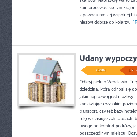
skarbów. Naprawdę warto zate
zainteresować się tym kraje
z powodu naszej wspólnej hist
niezbyt dobrze go kojarzy,
[ R
ADMIN
LIP - 
Odkryj piękno Wrocławia! Tury
dziedzina, która odnosi się d
jakim jej rozwój jest możliwy i
zadziwiająco wysokim poziom
transport, czy też bazy hote
rolę w dzisiejszych czasach, 
uwagę na komfort podróży, ja
poszczególnym miejscu. Oczy