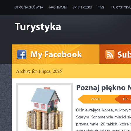
STRONA GŁÓWNA
ARCHIWUM
SPIS TREŚCI
TAGI
TURYSTYKA
Archive for 4 lipca, 2025
ADMIN
LIP - 
Olśniewająca Korea, w którym
Starym Kontynencie mieści si
przynajmniej 20 takich, które