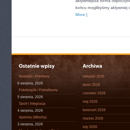
aktywniejsza forma odpoczyn
końcu moglibyśmy aktywniej 
More ]
Nowości i Premiery
sierpień 2026
6 sierpnia, 2026
lipiec 2026
Fotoksiążki i Fotoalbumy
czerwiec 2026
5 sierpnia, 2026
maj 2026
Sport i Integracja
kwiecień 2026
4 sierpnia, 2026
Apeniny (Włochy)
marzec 2026
3 sierpnia, 2026
luty 2026