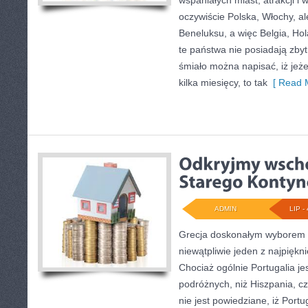
wspaniałych miast, atrakcji i 
oczywiście Polska, Włochy, al
Beneluksu, a więc Belgia, Ho
te państwa nie posiadają zbyt
śmiało można napisać, iż jeż
kilka miesięcy, to tak
[ Read M
ADMIN
LIP - 
Grecja doskonałym wyborem na
niewątpliwie jeden z najpiękn
Chociaż ogólnie Portugalia j
podróżnych, niż Hiszpania, czy
nie jest powiedziane, iż Portu