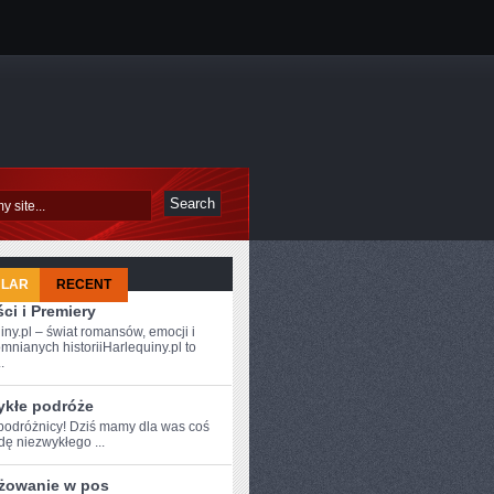
ULAR
RECENT
ci i Premiery
iny.pl – świat romansów, emocji i
mnianych historiiHarlequiny.pl to
.
ykłe podróże
podróżnicy! Dziś mamy ⁢dla was ‌coś
ę niezwykłego ...
żowanie w pos