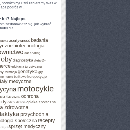
e, podróżnicy! ⁢Dziś zabieramy Was​ w
ącą podróż‌ w ...
y kit? Najleps
sto zastanawiasz się, jak wybrać
​hotel dla ...
badania
asertywność
apteka
yczne
biotechnologia
ownictwo
car sharing
roby
e-
diagnostyka
dieta
erce
edukacja turystyczna
genetyka
ny
farmacja
gry
korepetycje
jne
hotele butikowe
iały medyczne
motocykle
ycyna
ochrona
acja klasyczna
ody
opieka społeczna
odchudzanie
ka zdrowotna
ilaktyka
przychodnia
recepty
ologia społeczna
sprzęt medyczny
tacja