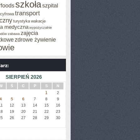
szkoła
rfoods
szpital
transport
 cyfrowa
iczny
turystyka
wakacje
za medyczna
wypożyczalnie
zajęcia
odów
zabawa
tkowe
zdrowe żywienie
owie
SIERPIEŃ 2026
W
Ś
C
P
S
N
1
2
4
5
6
7
8
9
11
12
13
14
15
16
18
19
20
21
22
23
25
26
27
28
29
30