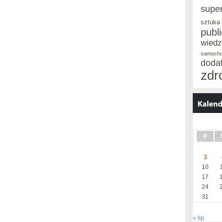
supe
sztuka
publ
wied
samoch
doda
zdr
P
3
10
17
24
31
« lip