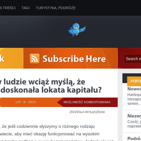
IS TREŚCI
TAGI
TURYSTYKA, PODRÓŻE
POP
Nowoś
Harlequ
niezapo
Z
LIP - 9 - 2025
MOŻLIWOŚĆ KOMENTOWANIA
serwis ..
JAKICH
ZOSTAŁA WYŁĄCZONA
Niezw
POWODÓW
Cześć, 
, że jeśli codziennie słyszymy o różnego rodzaju
naprawd
LUDZIE
świecie, aby mieć okazję funkcjonować na wysokim
Podró
WCIĄŻ