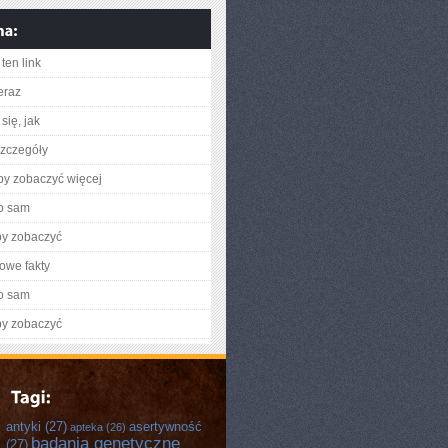
ten link
eraz
się, jak
zczegóły
aby zobaczyć więcej
o sam
by zobaczyć
owe fakty
o sam
by zobaczyć
antyki
(27)
asertywność
apteka
(26)
badania genetyczne
(27)