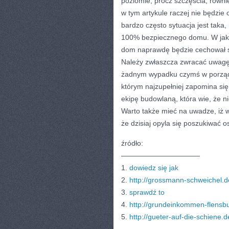
poziomie, prócz szczęścia, równ
w tym artykule raczej nie będzie
bardzo często sytuacja jest taka
100% bezpiecznego domu. W jaki
dom naprawdę będzie cechował 
Należy zwłaszcza zwracać uwagę 
żadnym wypadku czymś w porządku 
którym najzupełniej zapomina si
ekipę budowlaną, która wie, że ni
Warto także mieć na uwadze, iż 
że dzisiaj opyla się poszukiwać 
źródło:
———————————
1.
dowiedz się jak
2.
http://grossmann-schweichel.d
3.
sprawdź to
4.
http://grundeinkommen-flensb
5.
http://gueter-auf-die-schiene.d