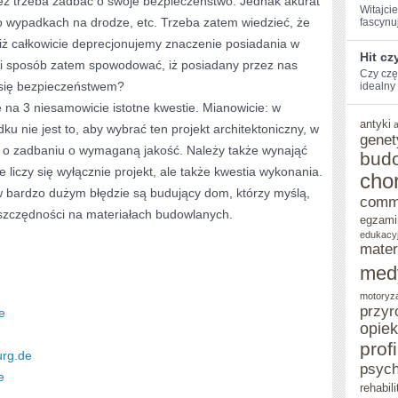
ież trzeba zadbać o swoje bezpieczeństwo. Jednak akurat
Witajci
 o wypadkach na drodze, etc. Trzeba zatem wiedzieć, że
fascynuj
MYŚLĄ,
, iż całkowicie deprecjonujemy znaczenie posiadania w
ŻE
Hit cz
 sposób zatem spowodować, iż posiadany przez nas
Czy czę
NIERUCHOMOŚCI
się bezpieczeństwem?
‍idealny 
TO
na 3 niesamowicie istotne kwestie. Mianowicie: w
antyki
nie jest to, aby wybrać ten projekt architektoniczny, w
DOSKONAŁA
genet
ę o zadbaniu o wymaganą jakość. Należy także wynająć
bud
LOKATA
e liczy się wyłącznie projekt, ale także kwestia wykonania.
cho
KAPITAŁU?
w bardzo dużym błędzie są budujący dom, którzy myślą,
comm
oszczędności na materiałach budowlanych.
egzami
edukacy
mater
med
motoryz
przyr
e
opie
prof
urg.de
psych
e
rehabili