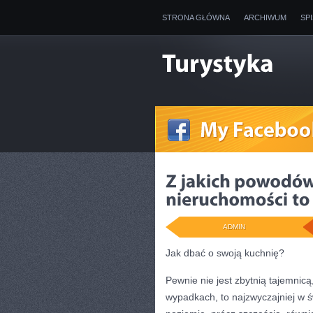
STRONA GŁÓWNA
ARCHIWUM
SP
ADMIN
Jak dbać o swoją kuchnię?
Pewnie nie jest zbytnią tajemnicą
wypadkach, to najzwyczajniej w 