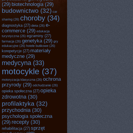
(29)
biotechnologia
(29)
budownictwo
(32)
car
choroby
(34)
sharing
(26)
e-
diagnostyka
(27)
dieta
(26)
commerce
(29)
edukacja
egzaminy
(27)
turystyczna
(26)
genetyka
(29)
farmacja
(26)
gry
edukacyjne
(26)
hotele butikowe
(26)
materiały
korepetycje
(27)
medyczne
(29)
medycyna
(33)
motocykle
(37)
ochrona
motoryzacja klasyczna
(26)
przyrody
(29)
odchudzanie
(26)
opieka
opieka społeczna
(27)
zdrowotna
(30)
profilaktyka
(32)
przychodnia
(30)
psychologia społeczna
recepty
(30)
(29)
sprzęt
rehabilitacja
(27)