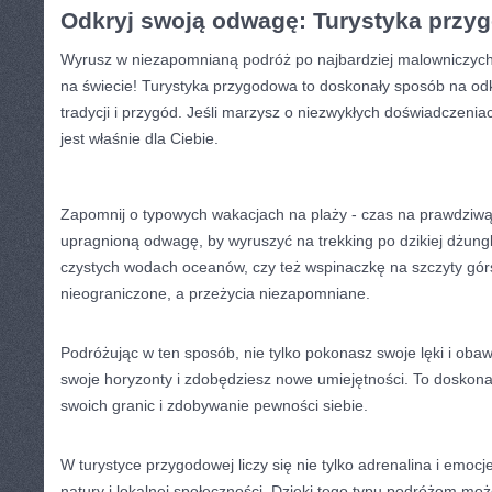
Odkryj swoją odwagę: Turystyka przy
Wyrusz ‌w niezapomnianą podróż po najbardziej malowniczych
‍na ⁢świecie! Turystyka przygodowa ​to ⁢doskonały sposób ⁤na o
tradycji i przygód. Jeśli marzysz‌ o niezwykłych doświadczenia
jest właśnie⁤ dla Ciebie.
Zapomnij⁣ o typowych‍ wakacjach na plaży ​- czas ⁢na​ prawdzi
upragnioną odwagę, by wyruszyć na trekking po dzikiej dżungli
czystych wodach oceanów, czy⁢ też wspinaczkę na szczyty gór
nieograniczone, a przeżycia niezapomniane.
Podróżując⁢ w ten sposób, nie tylko pokonasz swoje lęki i oba
swoje horyzonty ‌i zdobędziesz nowe umiejętności. To doskon
swoich granic i zdobywanie pewności siebie.
W ⁤turystyce przygodowej liczy się nie tylko adrenalina i emocje,
natury i lokalnej społeczności.‍ Dzięki‌ tego typu‍ podróżom mo