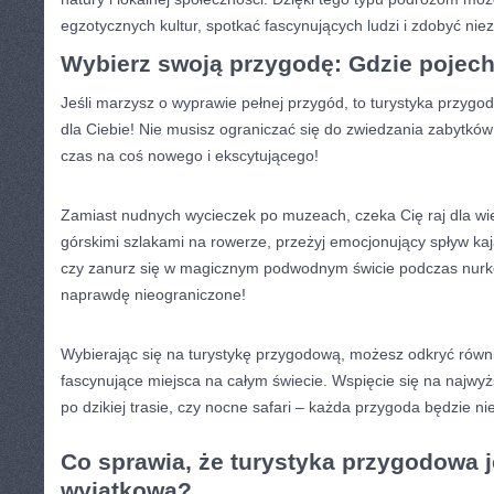
egzotycznych kultur, spotkać fascynujących ludzi⁣ i ‍zdobyć ni
Wybierz swoją przygodę: Gdzie pojec
Jeśli marzysz o wyprawie ‍pełnej przygód, to turystyka przyg
dla Ciebie! Nie musisz ⁤ograniczać⁢ się do ⁤zwiedzania zabytków 
czas na coś nowego ‌i ekscytującego!
Zamiast nudnych wycieczek po muzeach, czeka Cię raj​ dla wiel
górskimi ⁢szlakami na rowerze, przeżyj emocjonujący spływ ​kaja
czy zanurz⁤ się w magicznym podwodnym świcie podczas nurk
naprawdę ​nieograniczone!
Wybierając się na turystykę⁢ przygodową, możesz odkryć równ
fascynujące miejsca na⁤ całym świecie. Wspięcie się na ​najwyż
⁤po​ dzikiej trasie, czy nocne safari – ‍każda ‌przygoda będzie 
Co sprawia,⁣ że⁣ turystyka⁣ przygodowa‌ j
wyjątkowa?