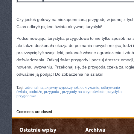
Czy jesteś​ gotowy na‍ niezapomnianą przygodę w ⁤jednej z ‌ty
Czas odkryć piękno świata aktywnej turystyki!
Podsumowując,⁤ turystyka przygodowa to nie tylko sposób na 
ale także doskonała okazja do poznania ‍nowych miejsc,​ ludzi ‍i
przezwyciężyć swoje ‌lęki,‍ pokonać własne ‍ograniczenia i zd
‍doświadczenia. Odkryj świat przygody i poczuj dreszcz emocji
nowemu wyzwaniu.​ Przekonaj się, że przygoda czeka za rogiem
odważnie ją ⁢podjąć! Do zobaczenia na szlaku!
CATEGORIES:
TURYSTYKA, PODRÓŻE
Tagi:
adrenalina
,
aktywny wypoczynek
,
odkrywanie
,
odkrywanie
świata
,
podróże
,
przygoda.
,
przygody na całym świecie
,
turystyka
przygodowa
Comments are closed.