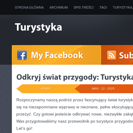
STRONA GŁÓWNA
ARCHIWUM
SPIS TREŚCI
TAGI
TURYSTYKA
ADMIN
MAR - 12 - 2025
Rozpoczynamy ⁣naszą podróż przez fascynujący⁤ świat⁢ turystyk
się na niezapomniane wyprawy w‌ nieznane, pełne ekscytując
przeżyć. Czy⁤ gotowi jesteście odkrywać nowe, ⁤niezwykłe ⁢zakąt
Was przygotowaliśmy‌ nasz przewodnik po ​turystyce przygodo
Let’s go!