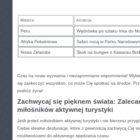
Miejsce
Atrakcja
Peru
Wędrówka po szlaku Inka do Ma
Afryka Południowa
Safari nocą w⁢ Parku​ Narodowy
Nowa Zelandia
Skok na bungee‌ z Kawarau Bri
Czas na ⁢nowe wyzwania‌ i‌ niezapomniane wspomnienia! Wybie
się ⁢zaskoczyć wszystkim, co⁢ może Cię spotkać na drodze. ‍Prz
podróż życia!
Zachwycaj⁤ się pięknem świata:‍ Zaleca
miłośników aktywnej turystyki
Jeśli jesteś miłośnikiem aktywnej turystyki⁤ i nie bierzesz przy
Ciebie idealne‌ destynacje, które z pewnością zachwycą Cię s
możliwościami do aktywnego spędzania czasu.