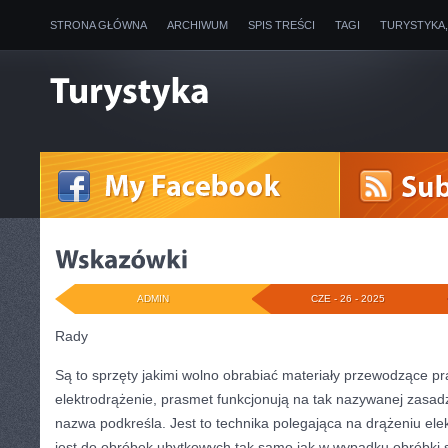
STRONA GŁÓWNA
ARCHIWUM
SPIS TREŚCI
TAGI
TURYSTYKA
ADMIN
CZE - 26 - 2025
Rady
Są to sprzęty jakimi wolno obrabiać materiały przewodzące pr
elektrodrążenie, prasmet funkcjonują na tak nazywanej zasad
nazwa podkreśla. Jest to technika polegająca na drążeniu ele
jest do obróbek ubytkowych tak samo jak w wypadku obróbki