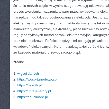
ścinaniu małych części w wyniku czego powstają tak zwane wiór
proces wywołania niszczenia towaru przez wyładowania elek
narzędziem do takiego postępowania są elektrody. Jest to sz
elektrycznych przewodzący prąd. Elektrody występują także w 
akumulatory elektryczne, elektrolizery, piece łukowe czy równ
reguły spotykanych metod obróbki elektroerozyjnej kategory
oraz elektroiskrowe. Różnice między nimi polegają głównie n
wyładowań elektrycznych. Koronną zaletą takiej obróbki jest 
że każdego materiału przewodzącego prąd.
źródło:
———————————
1.
więcej danych
2.
https://wosp-tarnobrzeg.pl
3.
https://pasotti.pl
4.
https://ultra-everdry.pl
5.
https://edusimare.pl
CATEGORIES:
TURYSTYKA, PODRÓŻE