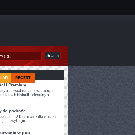
ULAR
RECENT
ci i Premiery
iny.pl – świat romansów, emocji i
mnianych historiiHarlequiny.pl to
.
ykłe podróże
podróżnicy! Dziś mamy ⁢dla was ‌coś
ę niezwykłego ...
żowanie w pos