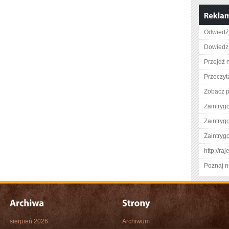
Odwiedź 
Dowiedz 
Przejdź n
Przeczyta
Zobacz pe
Zaintry
Zaintry
Zaintry
http://ra
Poznaj n
sierpień 2026
Archiwum