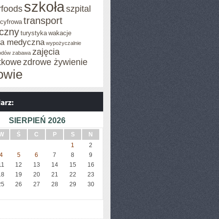
szkoła
rfoods
szpital
transport
 cyfrowa
iczny
turystyka
wakacje
za medyczna
wypożyczalnie
zajęcia
odów
zabawa
tkowe
zdrowe żywienie
owie
SIERPIEŃ 2026
W
Ś
C
P
S
N
1
2
4
5
6
7
8
9
11
12
13
14
15
16
18
19
20
21
22
23
25
26
27
28
29
30