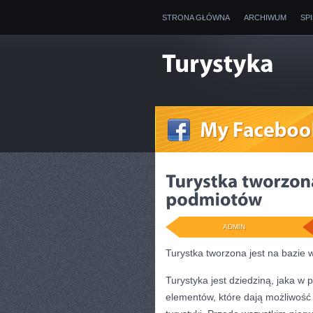
STRONA GŁÓWNA
ARCHIWUM
SP
ADMIN
Turystka tworzona jest na bazie 
Turystyka jest dziedziną, jaka w
elementów, które dają możliwość