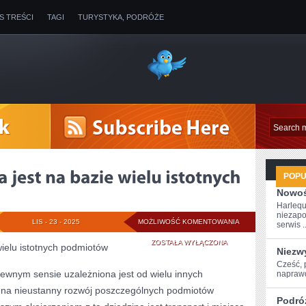
IS TREŚCI
TAGI
TURYSTYKA, PODRÓŻE
POP
Nowoś
Harlequ
niezapo
TURYSTKA
LIS - 23 - 2025
MOŻLIWOŚĆ KOMENTOWANIA
serwis ..
TWORZONA
ZOSTAŁA WYŁĄCZONA
wielu istotnych podmiotów
Niezw
JEST
Cześć, 
 pewnym sensie uzależniona jest od wielu innych
naprawd
NA
 na nieustanny rozwój poszczególnych podmiotów
Podró
BAZIE