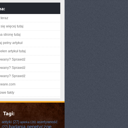
teraz
się więcej tutaj
a stronę tutaj
j pełny artykuł
łen artykuł tutaj
gowany? Sprawdź
gowany? Sprawdź
gowany? Sprawdź
jeware.com
owe fakty
antyki
(27)
asertywność
apteka
(26)
badania genetyczne
(27)