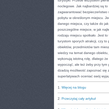
turystyki. Przede wszystkim pierw
noclegowe. Jak najbardziej są to
zagwarantować bezpieczeństwo w 
pobytu w określonym miejscu. Je
danego miejsca, czy także do jak
poszczególne miejsce, w jak najle
rodzaju miejscu spotkało. Jest t
turystom sporych atrakcji, czy t
obiektów, przedmiotów tam miesz
wiedzy na temat danego obiektu, 
wykonują istotną rolę, dlatego że
wypocząć, ale też żeby przy tym 
dzadzą możliwość zapoznać się 
superlatywach oceniać swój wyjaz
1.
Więcej na blogu
2.
Przeczytaj cały artykuł