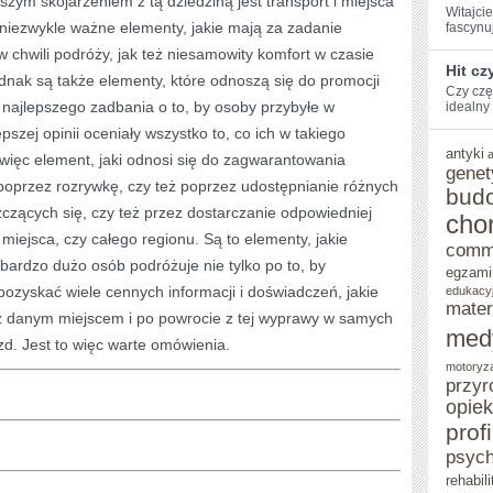
szym skojarzeniem z tą dziedziną jest transport i miejsca
Witajci
 niezwykle ważne elementy, jakie mają za zadanie
fascynuj
WIELU
chwili podróży, jak też niesamowity komfort w czasie
ISTOTNYCH
Hit cz
dnak są także elementy, które odnoszą się do promocji
Czy czę
PODMIOTÓW
 najlepszego zadbania o to, by osoby przybyłe w
‍idealny 
pszej opinii oceniały wszystko to, co ich w takiego
antyki
o więc element, jaki odnosi się do zagwarantowania
genet
o poprzez rozrywkę, czy też poprzez udostępnianie różnych
bud
czących się, czy też przez dostarczanie odpowiedniej
cho
miejsca, czy całego regionu. Są to elementy, jakie
comm
 bardzo dużo osób podróżuje nie tylko po to, by
egzami
pozyskać wiele cennych informacji i doświadczeń, jakie
edukacy
mater
z danym miejscem i po powrocie z tej wyprawy w samych
med
d. Jest to więc warte omówienia.
motoryz
przyr
opie
prof
psych
rehabili