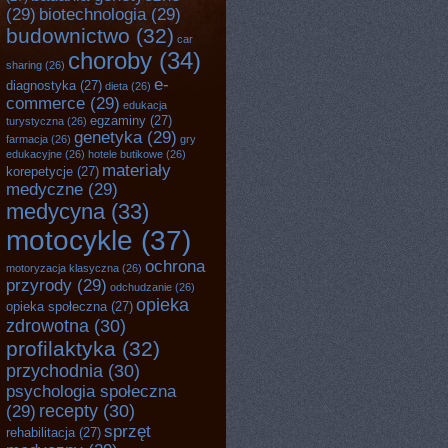
(29)
biotechnologia
(29)
budownictwo
(32)
car
choroby
(34)
sharing
(26)
e-
diagnostyka
(27)
dieta
(26)
commerce
(29)
edukacja
egzaminy
(27)
turystyczna
(26)
genetyka
(29)
farmacja
(26)
gry
edukacyjne
(26)
hotele butikowe
(26)
materiały
korepetycje
(27)
medyczne
(29)
medycyna
(33)
motocykle
(37)
ochrona
motoryzacja klasyczna
(26)
przyrody
(29)
odchudzanie
(26)
opieka
opieka społeczna
(27)
zdrowotna
(30)
profilaktyka
(32)
przychodnia
(30)
psychologia społeczna
recepty
(30)
(29)
sprzęt
rehabilitacja
(27)