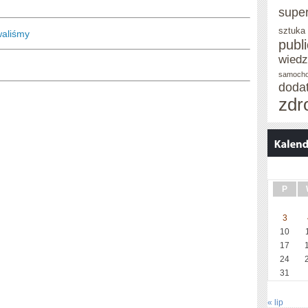
supe
sztuka
waliśmy
publ
wied
samoch
doda
zdr
P
3
10
17
24
31
« lip