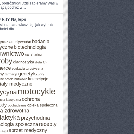
e, podróżnicy! ⁢Dziś zabieramy Was​ w
ącą podróż‌ w ...
y kit? Najleps
sto zastanawiasz się, jak wybrać
​hotel dla ...
badania
asertywność
apteka
yczne
biotechnologia
ownictwo
car sharing
roby
e-
diagnostyka
dieta
erce
edukacja turystyczna
genetyka
ny
farmacja
gry
korepetycje
jne
hotele butikowe
iały medyczne
motocykle
ycyna
ochrona
acja klasyczna
ody
opieka społeczna
odchudzanie
ka zdrowotna
ilaktyka
przychodnia
recepty
ologia społeczna
sprzęt medyczny
tacja