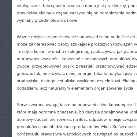
ekologiczne. Taki sposób pisania o domu jest praktyczny, pon
prawdziwa ekologia często zaczyna się od ograniczania nadmia
wymiany przedmiotów na nowe.
Ważne miejsce zajmuje również odpowiedzialne podejście do je
może zainteresować osoby szukające prostszych rozwiązań w
Teksty o kuchni w duchu ekologii mogą pokazywać, jak plano
marnowanie żywności, korzystać z sezonowych produktów, wyb
owoce, przygotowywać posiłki z resztek, przechowywać jedze
gotować tak, by zużywać mniej energii. Taka tematyka łączy z
środowisko, dlatego jest bliska zwykłemu czytelnikowi. Ekolog
dodatkiem, lecz naturalnym elementem organizowania życia.
Serwis zwraca uwagę także na odpowiedzialną konsumpcję. To
które mają ogromne znaczenie, bo decyzje podejmowane w skl
domowy budżet, ale również na ilość odpadów, emisję związan
produktów i sposób działania producentów. Ekos-Sułów może
odróżnianiu prawdziwie wartościowych rozwiązań od pustych