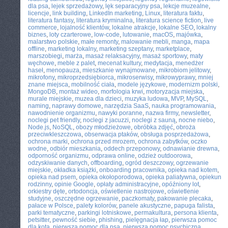
dla psa
,
lejek sprzedażowy
,
lęk separacyjny psa
,
lekcje muzealne
,
licencje
,
link building
,
LinkedIn marketing
,
Linux
,
literatura faktu
,
literatura fantasy
,
literatura kryminalna
,
literatura science fiction
,
live
commerce
,
lojalność klientów
,
lokalne atrakcje
,
lokalne SEO
,
lokalny
biznes
,
loty czarterowe
,
low-code
,
lutowanie
,
macOS
,
majówka
,
malarstwo polskie
,
małe remonty
,
malowanie mebli
,
manga
,
mapa
offline
,
marketing lokalny
,
marketing szeptany
,
marketplace
,
marszobiegi
,
marża
,
masaż relaksacyjny
,
masaż sportowy
,
maty
węchowe
,
meble z palet
,
mecenat kultury
,
medytacja
,
menedżer
haseł
,
menopauza
,
mieszkanie wynajmowane
,
mikrobiom jelitowy
,
mikrofony
,
mikroprzedsiębiorca
,
mikroserwisy
,
mikrowyprawy
,
mniej
znane miejsca
,
mobilność ciała
,
modele językowe
,
modernizm polski
,
MongoDB
,
montaż wideo
,
morfologia krwi
,
motoryzacja miejska
,
murale miejskie
,
muzea dla dzieci
,
muzyka ludowa
,
MVP
,
MySQL
,
naming
,
naprawy domowe
,
narzędzia SaaS
,
nauka programowania
,
nawodnienie organizmu
,
nawyki poranne
,
nazwa firmy
,
newsletter
,
noclegi pet friendly
,
noclegi z jacuzzi
,
noclegi z sauną
,
nocne niebo
,
Node.js
,
NoSQL
,
obozy młodzieżowe
,
obróbka zdjęć
,
obroża
przeciwkleszczowa
,
obserwacja ptaków
,
obsługa posprzedażowa
,
ochrona marki
,
ochrona przed mrozem
,
ochrona zabytków
,
oczko
wodne
,
odbiór mieszkania
,
oddech przeponowy
,
odnawianie drewna
,
odporność organizmu
,
odprawa online
,
odzież outdoorowa
,
odzyskiwanie danych
,
offboarding
,
ogród deszczowy
,
ogrzewanie
miejskie
,
okładka książki
,
onboarding pracownika
,
opieka nad kotem
,
opieka nad psem
,
opieka okołoporodowa
,
opieka paliatywna
,
opiekun
rodzinny
,
opinie Google
,
opłaty administracyjne
,
opóźniony lot
,
orkiestry dęte
,
ortodoncja
,
oświetlenie nastrojowe
,
oświetlenie
studyjne
,
oszczędne ogrzewanie
,
paczkomaty
,
pakowanie plecaka
,
pałace w Polsce
,
palety kolorów
,
panele akustyczne
,
papuga falista
,
parki tematyczne
,
parkingi lotniskowe
,
permakultura
,
persona klienta
,
petsitter
,
pewność siebie
,
phishing
,
pielęgnacja łap
,
pierwsza pomoc
dla kota
,
pierwsza pomoc dla psa
,
pierwsza pomoc psychiczna
,