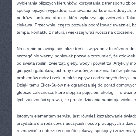
wybierania bliższych kierunków, korzystania z transportu zbi
spokojniejszych wyjazdów, szanowania parków narodowych, o
podróży i unikania atrakcji, które wykorzystują zwierzęta. Taka
ciekawa. Przeciwnie, często pozwala podróżować uważniej, b
tempa, kontaktu z naturą i większej wrażliwości na otoczenie.
Na stronie pojawiają się także treści związane z bioróżnorodno
szczególnie ważny, ponieważ pozwala zrozumieć, że człowiek
od świata roślin, zwierząt, gleby, wody i powietrza. Artykuły 
ginących gatunków, ochrony owadów, znaczenia lasów, jakości
problemów mórz i rzek, a także wpływu codziennych decyzji 
Dzięki temu Ekos-Sułów nie ogranicza się do porad domowych
głębsze zależności, które stoją za pojęciem ekologii. To ważn
tych zależności sprawia, że proste działania nabierają większ
Istotnym elementem serwisu jest również kształtowanie świa
przydatna dla rodziców, nauczycieli i osób pracujących z dzie
rozmawiać o naturze w sposób ciekawy, spokojny i zrozumiały