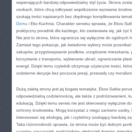
wspierających bardziej odpowiedzialny styl życia. Strona zos
osobach, które chcą odkrywać współczesne wyzwania środowi
szukają treści napisanych bez zbędnego komplikowania temat
Domu
i Eko Kuchnia. Charakter serwisu sprawia, że Ekos-Suł
praktyczny poradnik dla każdego, kto zastanawia się, jak żyć b
Nie jest to strona, która ogranicza się wyłącznie do ogólnych 
Zamiast tego pokazuje, jak świadome wybory może przenikać 
zakupów, przygotowywanie posiłków, urządzanie mieszkania, 
korzystanie z transportu, wybieranie ubrań, ograniczanie plas
energii. Dzięki temu czytelnik otrzymuje użyteczne treści, któ
codzienne decyzje bez poczucia presji, przesady czy moralizo
Dużą zaletą strony jest jej bogata tematyka. Ekos-Sułów por
odpowiedzialną codziennością, ale także z podróżowaniem, ku
edukacją. Dzięki temu serwis nie jest skierowany wyłącznie d
ochrony środowiska. Mogą korzystać z niego zarówno osoby, 
interesować się ekologią, jak i czytelnicy szukający bardzie
Taka różnorodność sprawia, że strona może być dobrym punk
uczniów, nauczycieli, podróżników, właścicieli domów, mieszk