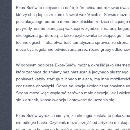
Ekos-Sułów to miejsce dla osób, które chcą podróżować uważni
którzy chcą lepiej zrozumieć świat wokół siebie. Serwis może 
poszukującego porad o domu bez plastiku, rodzica chcącego 
przyrody, osobę planującą wakacje w zgodzie z naturą, kogoś,
ekologiczną garderobą, a także użytkownika szukającego infor
technologiach. Taka otwartość tematyczna sprawia, że strona
może być regularnie odwiedzana przez różne grupy odbiorcó
W ogólnym odbiorze Ekos-Sułów można określić jako interneto
który zachęca do zmiany bez narzucania jedynego słusznego s
ponieważ każdy startuje z innego miejsca, ma inne możliwości,
codzienne obowiązki. Dobra edukacja ekologiczna powinna uw
Strona może więc wspierać zarówno małe decyzje, jak i większ
się kierunek, konsekwencja i gotowość do uczenia się.
Ekos-Sułów wyróżnia się tym, że ekologia została tu pokazana
nie odległe hasło. Czytelnik może przejść od artykułu o zakup
od porad o kuchni do tematów związanych z energią, od recyk