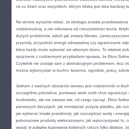
na co dzień oraz wszystkich, którym bliska jest idea bardziej
Na stronie wyraźnie widać, że ekologia została przedstawiona
codziennością, a nie oderwana od rzeczywistości teoria. Art
dużych problemów, takich jak zmiany klimatu, zanieczyszczen
przyrody, przyszłość energii odnawialnej czy ograniczanie odp
które każdy może wykonać we własnym domu. To właśnie poł
spojrzenia z codziennymi przykładami sprawia, że Ekos-Sułów
Czytelnik nie zostaje sam z abstrakcyjnym problemem, lecz o
można wykorzystać w kuchni, łazience, ogrodzie, pracy, szkol
Jednym z ważnych obszarów serwisu jest codzienność w duch
szczególnie potrzebna, ponieważ wiele osób chce ograniczyć
środowisko, ale nie zawsze wie, od czego zacząć. Ekos-Suł
pierwszych decyzjach: jak zmniejszać zużycie plastiku, jak r
jak wybierać trwałe przedmioty, jak oszczędzać wodę i energi
jednorazowe produkty wielorazowymi, jak wykorzystywać to, c
wpaść w pułapkę kupowania kolejnych rzeczy tylko dlatego, ż