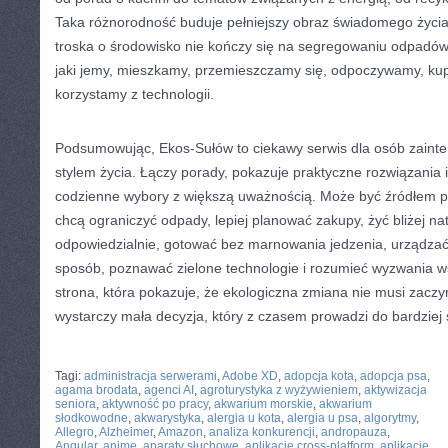
Taka różnorodność buduje pełniejszy obraz świadomego życia
troska o środowisko nie kończy się na segregowaniu odpadów
jaki jemy, mieszkamy, przemieszczamy się, odpoczywamy, kup
korzystamy z technologii.
Podsumowując, Ekos-Sułów to ciekawy serwis dla osób zain
stylem życia. Łączy porady, pokazuje praktyczne rozwiązania
codzienne wybory z większą uważnością. Może być źródłem po
chcą ograniczyć odpady, lepiej planować zakupy, żyć bliżej n
odpowiedzialnie, gotować bez marnowania jedzenia, urządzać
sposób, poznawać zielone technologie i rozumieć wyzwania w
strona, która pokazuje, że ekologiczna zmiana nie musi zaczy
wystarczy mała decyzja, który z czasem prowadzi do bardziej 
CATEGORIES:
TURYSTYKA, PODRÓŻE
Tagi:
administracja serwerami
,
Adobe XD
,
adopcja kota
,
adopcja psa
,
agama brodata
,
agenci AI
,
agroturystyka z wyżywieniem
,
aktywizacja
seniora
,
aktywność po pracy
,
akwarium morskie
,
akwarium
słodkowodne
,
akwarystyka
,
alergia u kota
,
alergia u psa
,
algorytmy
,
Allegro
,
Alzheimer
,
Amazon
,
analiza konkurencji
,
andropauza
,
Angular
,
anime
,
aparaty słuchowe
,
aplikacje cross-platform
,
aplikacje