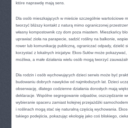
które naprawdę mają sens.
Dla osób mieszkających w mieście szczególnie wartościowe mo
tworzyć bliższy kontakt z naturą mimo ograniczonej przestrze
własny kompostownik czy dom poza miastem. Mieszkańcy blo
uprawiać zioła na parapecie, sadzić rośliny na balkonie, wspie
rower lub komunikację publiczną, ograniczać odpady, dzielić s
korzystać z lokalnych inicjatyw. Ekos-Sułów może pokazywać, 
możliwa, a małe działania wielu osób mogą tworzyć zauważal
Dla rodzin i osób wychowujących dzieci serwis może być prakt
budowaniu dobrych nawyków od najmłodszych lat. Dzieci uczą
obserwację, dlatego codzienne działania dorosłych mają więk
deklaracje. Wspólne segregowanie odpadów, oszczędzanie w
wybieranie spaceru zamiast kolejnej przejażdżki samochode
i roślinach mogą stać się naturalną częścią wychowania. Eko
takiego podejścia, pokazując ekologię jako coś bliskiego, cie