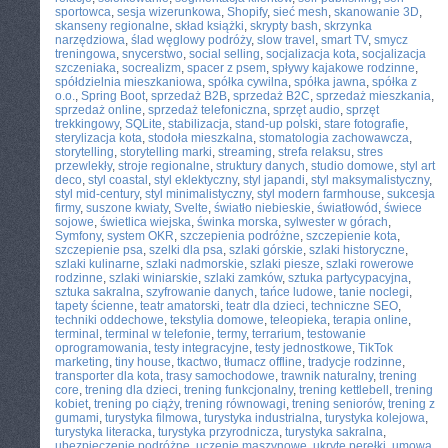
sportowca
,
sesja wizerunkowa
,
Shopify
,
sieć mesh
,
skanowanie 3D
,
skanseny regionalne
,
skład książki
,
skrypty bash
,
skrzynka
narzędziowa
,
ślad węglowy podróży
,
slow travel
,
smart TV
,
smycz
treningowa
,
snycerstwo
,
social selling
,
socjalizacja kota
,
socjalizacja
szczeniaka
,
socrealizm
,
spacer z psem
,
spływy kajakowe rodzinne
,
spółdzielnia mieszkaniowa
,
spółka cywilna
,
spółka jawna
,
spółka z
o.o.
,
Spring Boot
,
sprzedaż B2B
,
sprzedaż B2C
,
sprzedaż mieszkania
,
sprzedaż online
,
sprzedaż telefoniczna
,
sprzęt audio
,
sprzęt
trekkingowy
,
SQLite
,
stabilizacja
,
stand-up polski
,
stare fotografie
,
sterylizacja kota
,
stodoła mieszkalna
,
stomatologia zachowawcza
,
storytelling
,
storytelling marki
,
streaming
,
strefa relaksu
,
stres
przewlekły
,
stroje regionalne
,
struktury danych
,
studio domowe
,
styl art
deco
,
styl coastal
,
styl eklektyczny
,
styl japandi
,
styl maksymalistyczny
,
styl mid-century
,
styl minimalistyczny
,
styl modern farmhouse
,
sukcesja
firmy
,
suszone kwiaty
,
Svelte
,
światło niebieskie
,
światłowód
,
świece
sojowe
,
świetlica wiejska
,
świnka morska
,
sylwester w górach
,
Symfony
,
system OKR
,
szczepienia podróżne
,
szczepienie kota
,
szczepienie psa
,
szelki dla psa
,
szlaki górskie
,
szlaki historyczne
,
szlaki kulinarne
,
szlaki nadmorskie
,
szlaki piesze
,
szlaki rowerowe
rodzinne
,
szlaki winiarskie
,
szlaki zamków
,
sztuka partycypacyjna
,
sztuka sakralna
,
szyfrowanie danych
,
tańce ludowe
,
tanie noclegi
,
tapety ścienne
,
teatr amatorski
,
teatr dla dzieci
,
techniczne SEO
,
techniki oddechowe
,
tekstylia domowe
,
teleopieka
,
terapia online
,
terminal
,
terminal w telefonie
,
termy
,
terrarium
,
testowanie
oprogramowania
,
testy integracyjne
,
testy jednostkowe
,
TikTok
marketing
,
tiny house
,
tkactwo
,
tłumacz offline
,
tradycje rodzinne
,
transporter dla kota
,
trasy samochodowe
,
trawnik naturalny
,
trening
core
,
trening dla dzieci
,
trening funkcjonalny
,
trening kettlebell
,
trening
kobiet
,
trening po ciąży
,
trening równowagi
,
trening seniorów
,
trening z
gumami
,
turystyka filmowa
,
turystyka industrialna
,
turystyka kolejowa
,
turystyka literacka
,
turystyka przyrodnicza
,
turystyka sakralna
,
ubezpieczenie podróżne
,
uczenie maszynowe
,
ukryte perełki
,
umowa