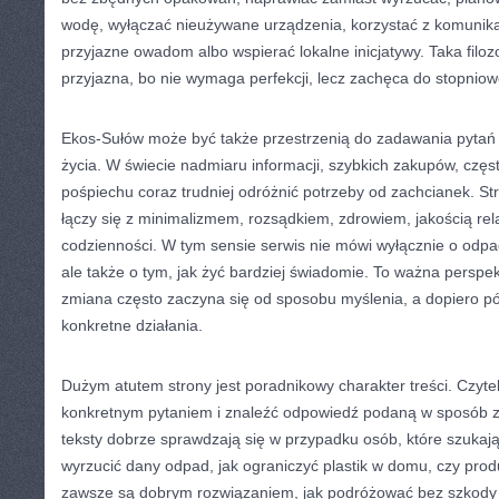
wodę, wyłączać nieużywane urządzenia, korzystać z komunikacj
przyjazne owadom albo wspierać lokalne inicjatywy. Taka filozo
przyjazna, bo nie wymaga perfekcji, lecz zachęca do stopniow
Ekos-Sułów może być także przestrzenią do zadawania pyta
życia. W świecie nadmiaru informacji, szybkich zakupów, częs
pośpiechu coraz trudniej odróżnić potrzeby od zachcianek. St
łączy się z minimalizmem, rozsądkiem, zdrowiem, jakością rel
codzienności. W tym sensie serwis nie mówi wyłącznie o odpa
ale także o tym, jak żyć bardziej świadomie. To ważna persp
zmiana często zaczyna się od sposobu myślenia, a dopiero pó
konkretne działania.
Dużym atutem strony jest poradnikowy charakter treści. Czyteln
konkretnym pytaniem i znaleźć odpowiedź podaną w sposób z
teksty dobrze sprawdzają się w przypadku osób, które szukają
wyrzucić dany odpad, jak ograniczyć plastik w domu, czy pro
zawsze są dobrym rozwiązaniem, jak podróżować bez szkody d