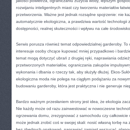
jakości powietrza, ograniczaniu zużycia wody, lepszym gosp
rozwijaniu inteligentnych miast czy tworzeniu materiałów łat
przetworzenia. Ważne jest jednak rozsądne spojrzenie: nie ka
automatycznie ekologiczna, a prawdziwa wartość technologii za
dostępności, realnej skuteczności i wpływu na całe środowisko
Serwis porusza również temat odpowiedzialnej garderoby. To o
interesuje osoby chcące kupować mniej przypadkowo i bardzie
temat mogą dotyczyć ubrań z drugiej ręki, naprawiania odzież
przetworzonych materiałów, ograniczania zakupów impulsywny
wykonania i dbania o rzeczy tak, aby służyły dłużej. Ekos-Su
ekologiczna moda nie polega na ciągłym podążaniu za nowymi
budowaniu garderoby, która jest praktyczna i nie generuje ni
Bardzo ważnym przesłaniem strony jest idea, że ekologia zac
Nie każdy może od razu zainwestować w nowoczesne technol
ogrzewania domu, zrezygnować z samochodu czy całkowicie w
może jednak zrobić coś w swojej skali: nosić własną torbę na
bez zbędnych opakowań, naprawiać zamiast wyrzucać, planow