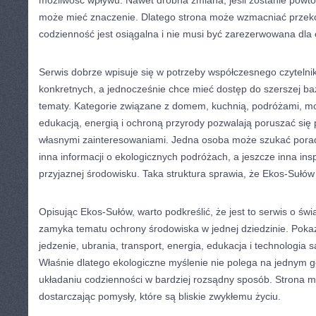
możliwość wpływu. Nawet drobna zmiana, jeśli zostanie powtó
może mieć znaczenie. Dlatego strona może wzmacniać przeko
codzienność jest osiągalna i nie musi być zarezerwowana dla
Serwis dobrze wpisuje się w potrzeby współczesnego czytelnika
konkretnych, a jednocześnie chce mieć dostęp do szerszej ba
tematy. Kategorie związane z domem, kuchnią, podróżami, mo
edukacją, energią i ochroną przyrody pozwalają poruszać się 
własnymi zainteresowaniami. Jedna osoba może szukać pora
inna informacji o ekologicznych podróżach, a jeszcze inna insp
przyjaznej środowisku. Taka struktura sprawia, że Ekos-Sułów 
Opisując Ekos-Sułów, warto podkreślić, że jest to serwis o św
zamyka tematu ochrony środowiska w jednej dziedzinie. Pokaz
jedzenie, ubrania, transport, energia, edukacja i technologia 
Właśnie dlatego ekologiczne myślenie nie polega na jednym g
układaniu codzienności w bardziej rozsądny sposób. Strona 
dostarczając pomysły, które są bliskie zwykłemu życiu.