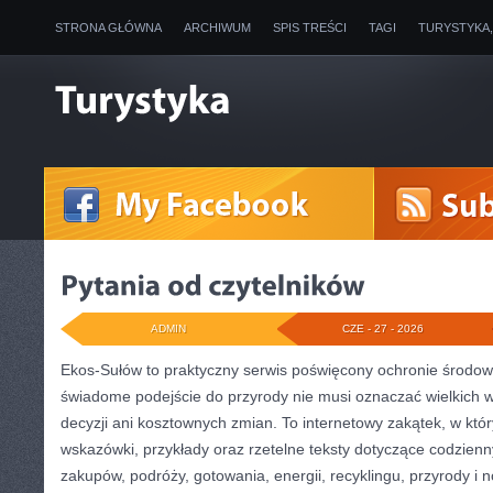
STRONA GŁÓWNA
ARCHIWUM
SPIS TREŚCI
TAGI
TURYSTYKA
ADMIN
CZE - 27 - 2026
Ekos-Sułów to praktyczny serwis poświęcony ochronie środowi
świadome podejście do przyrody nie musi oznaczać wielkich
decyzji ani kosztownych zmian. To internetowy zakątek, w któ
wskazówki, przykłady oraz rzetelne teksty dotyczące codzie
zakupów, podróży, gotowania, energii, recyklingu, przyrody 