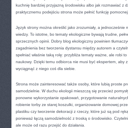
kuchnię bardziej przyjazną środowisku albo jak rozmawiać z dz
praktycznemu podejściu strona może pełnić funkcję pomocnej
Język strony można określić jako zrozumiały, a jednocześnie
wiedzy. To istotne, bo tematy ekologiczne bywają trudne, pełne
sprzecznych opinii. Dobry blog ekologiczny powinien tłumacz
zagadnienia bez tworzenia dystansu między autorem a czyte
spełniać właśnie taką rolę: przybliża tematy ważne, ale robi 
naukowy. Dzięki temu odbiorca nie musi być ekspertem, aby z
wyciągnąć z niego coś dla siebie.
Strona może zainteresować także osoby, które lubią proste p
samodzielnie. W duchu ekologii mieszczą się przecież pomysły
ponowne wykorzystanie opakowań, przygotowanie naturalnych 
robienie torby ze starej koszulki, organizowanie domowej prz
plastiku czy tworzenie dekoracji z rzeczy, które już są pod ręką
ponieważ łączą samodzielność z troską o środowisko. Czytelni
ale może od razu przejść do działania.