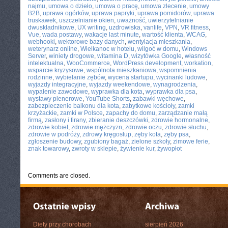
najmu
,
umowa o dzieło
,
umowa o pracę
,
umowa zlecenie
,
umowy
B2B
,
uprawa ogórków
,
uprawa papryki
,
uprawa pomidorów
,
uprawa
truskawek
,
uszczelnianie okien
,
uważność
,
uwierzytelnianie
dwuskładnikowe
,
UX writing
,
uzdrowiska
,
vanlife
,
VPN
,
VR fitness
,
Vue
,
wada postawy
,
wakacje last minute
,
wartość klienta
,
WCAG
,
webhooki
,
wektorowe bazy danych
,
wentylacja mieszkania
,
weterynarz online
,
Wielkanoc w hotelu
,
wilgoć w domu
,
Windows
Server
,
winiety drogowe
,
witamina D
,
wizytówka Google
,
własność
intelektualna
,
WooCommerce
,
WordPress development
,
workation
,
wsparcie kryzysowe
,
wspólnota mieszkaniowa
,
wspomnienia
rodzinne
,
wybielanie zębów
,
wycena startupu
,
wycinanki ludowe
,
wyjazdy integracyjne
,
wyjazdy weekendowe
,
wynagrodzenia
,
wypalenie zawodowe
,
wyprawka dla kota
,
wyprawka dla psa
,
wystawy plenerowe
,
YouTube Shorts
,
zabawki węchowe
,
zabezpieczenie balkonu dla kota
,
zabytkowe kościoły
,
zamki
krzyżackie
,
zamki w Polsce
,
zapachy do domu
,
zarządzanie małą
firmą
,
zasłony i firany
,
zbieranie deszczówki
,
zdrowie hormonalne
,
zdrowie kobiet
,
zdrowie mężczyzn
,
zdrowie oczu
,
zdrowie słuchu
,
zdrowie w podróży
,
zdrowy kręgosłup
,
zęby kota
,
zęby psa
,
zgłoszenie budowy
,
zgubiony bagaż
,
zielone szkoły
,
zimowe ferie
,
znak towarowy
,
zwroty w sklepie
,
żywienie kur
,
żywopłot
Comments are closed.
Diety przy chorobach
sierpień 2026