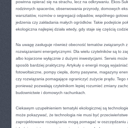
powinna opierać się na strachu, lecz na odkrywaniu. Ekos-Su
rodzinnych spacerów, obserwowania przyrody, domowych eks
warsztatów, rozmów o segregacji odpadów, wspólnego gotow
jedzenia czy zakładania małych ogródków. Takie podejście po
ekologiczna najlepiej działa wtedy, gdy staje się częścią codzi
Na uwagę zasługuje również obecność tematów związanych 
rozwiązaniami energetycznymi. Dla wielu czytelników są to za
albo kojarzone wyłącznie z dużymi inwestycjami. Serwis może
sposób bardziej praktyczny. Artykuły o energii mogą wyjaśnia
fotowoltaiczne, pompy ciepła, domy pasywne, magazyny energ
czy rozwiązania pomagające ograniczyć zużycie prądu. Tego r
ponieważ pozwalają czytelnikom lepiej rozumieć zmiany zac
budownictwie i domowych rachunkach.
Ciekawym uzupełnieniem tematyki ekologicznej są technologie
może pokazywać, że technologia nie musi być przeciwieństw
zaprojektowane rozwiązania mogą pomagać w oszczędzaniu 