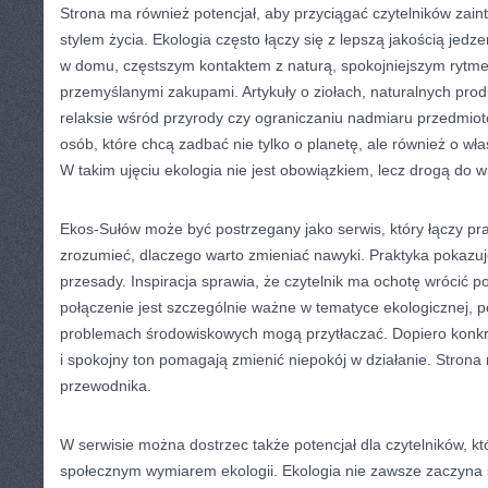
Strona ma również potencjał, aby przyciągać czytelników zai
stylem życia. Ekologia często łączy się z lepszą jakością jedze
w domu, częstszym kontaktem z naturą, spokojniejszym rytmem
przemyślanymi zakupami. Artykuły o ziołach, naturalnych produ
relaksie wśród przyrody czy ograniczaniu nadmiaru przedmio
osób, które chcą zadbać nie tylko o planetę, ale również o wł
W takim ujęciu ekologia nie jest obowiązkiem, lecz drogą do 
Ekos-Sułów może być postrzegany jako serwis, który łączy p
zrozumieć, dlaczego warto zmieniać nawyki. Praktyka pokazuje
przesady. Inspiracja sprawia, że czytelnik ma ochotę wrócić p
połączenie jest szczególnie ważne w tematyce ekologicznej, 
problemach środowiskowych mogą przytłaczać. Dopiero konkre
i spokojny ton pomagają zmienić niepokój w działanie. Strona 
przewodnika.
W serwisie można dostrzec także potencjał dla czytelników, któ
społecznym wymiarem ekologii. Ekologia nie zawsze zaczyna s