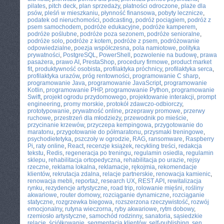
pilates
,
pitch deck
,
plan sprzedaży
,
płatności odroczone
,
plaże dla
psów
,
pleśń w mieszkaniu
,
płynność finansowa
,
pobyty lecznicze
,
podatek od nieruchomości
,
podcasting
,
podróż pociągiem
,
podróż z
psem samochodem
,
podróże edukacyjne
,
podróże kamperem
,
podróże poślubne
,
podróże poza sezonem
,
podróże senioralne
,
podróże solo
,
podróże z kotem
,
podróże z psem
,
podróżowanie
odpowiedzialne
,
poezja współczesna
,
pola namiotowe
,
polityka
prywatności
,
PostgreSQL
,
PowerShell
,
pozwolenie na budowę
,
prawa
pasażera
,
prawo AI
,
PrestaShop
,
procedury firmowe
,
product market
fit
,
produktywność osobista
,
profilaktyka próchnicy
,
profilaktyka serca
,
profilaktyka urazów
,
próg rentowności
,
programowanie C sharp
,
programowanie Java
,
programowanie JavaScript
,
programowanie
Kotlin
,
programowanie PHP
,
programowanie Python
,
programowanie
Swift
,
projekt ogrodu przydomowego
,
projektowanie interakcji
,
prompt
engineering
,
promy morskie
,
protokół zdawczo-odbiorczy
,
prototypowanie
,
prywatność online
,
przeprawy promowe
,
przerwy
ruchowe
,
przestrzeń dla młodzieży
,
przewodnik po mieście
,
przycinanie krzewów
,
przyczepa kempingowa
,
przygotowanie do
maratonu
,
przygotowanie do półmaratonu
,
przysmaki treningowe
,
psychodietetyka
,
pszczoły w ogrodzie
,
RAG
,
ransomware
,
Raspberry
Pi
,
raty online
,
React
,
recenzje książek
,
recykling treści
,
redakcja
tekstu
,
Redis
,
regeneracja po treningu
,
regulamin osiedla
,
regulamin
sklepu
,
rehabilitacja ortopedyczna
,
rehabilitacja po urazie
,
rejsy
rzeczne
,
reklama lokalna
,
reklamacje
,
rękojmia
,
rekomendacje
klientów
,
rekrutacja zdalna
,
relacje partnerskie
,
renowacja kamienic
,
renowacja mebli
,
reportaż
,
research UX
,
REST API
,
rewitalizacja
rynku
,
rezydencje artystyczne
,
road trip
,
rolowanie mięśni
,
rośliny
akwariowe
,
router domowy
,
rozciąganie dynamiczne
,
rozciąganie
statyczne
,
rozgrzewka biegowa
,
rozszerzona rzeczywistość
,
rozwój
emocjonalny
,
rutyna wieczorna
,
ryby akwariowe
,
rytm dobowy
,
rzemiosło artystyczne
,
samochód rodzinny
,
sanatoria
,
sąsiedzkie
relacje
,
ściółkowanie
,
segmentacja klientów
,
self-publishing
,
sen