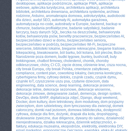
desktopowe
,
aplikacje podróżnicze
,
aplikacje PWA
,
aplikacje
webowe
,
apteczka turystyczna
,
architektura aplikacji
,
architektura
bibliotek
,
architektura drewniana
,
architektura systemów
,
archiwa
rodzinne
,
Arduino
,
aromaterapia domowa
,
astroturystyka
,
audiobooki
dla dzieci
,
audyt SEO
,
automaty AI
,
automatyka garażowa
,
automatyzacja no-code
,
autostrady w Europie
,
backend
,
backup w
chmurze
,
badania profilaktyczne
,
badanie satysfakcji
,
badanie
tarczycy
,
bazy danych SQL
,
beczka na deszczówkę
,
behawiorysta
kotów
,
behawiorysta psów
,
benefity pracownicze
,
bezpieczeństwo AI
,
bezpieczeństwo dzieci w domu
,
bezpieczeństwo seniora
,
bezpieczeństwo w podróży
,
bezpieczeństwo Wi-Fi
,
bezpieczne
wiercenie
,
biblioteki lokalne
,
bieganie rekreacyjne
,
bieganie trailowe
,
bikepacking
,
biwakowanie
,
ból barku
,
ból kolana
,
ból pleców
,
Boże
Narodzenie poza domem
,
budki lęgowe
,
bunkry
,
bushcraft
,
buty
trekkingowe
,
chatbot firmowy
,
cholesterol
,
chomik
,
choroby
odkleszczowe
,
chóry
,
CI CD
,
cięcie drzew
,
ciśnienie krwi
,
cisza nocna
,
city break Europa
,
city break Polska
,
cmentarze zabytkowe
,
compliance
,
content plan
,
coworking lokalny
,
ćwiczenia korekcyjne
,
cyberhigiena firmy
,
cyfrowy detoks
,
czujnik czadu
,
czujnik dymu
,
czujniki IoT
,
czyszczenie uszu psa
,
czytanie dzieciom
,
data
engineering
,
data science
,
deep learning
,
dekoracje jesienne
,
dekoracje letnie
,
dekoracje sezonowe
,
dekoracje wiosenne
,
dekoracje zimowe
,
delegowanie zadań
,
demencja
,
design system
,
DevOps
,
dieta BARF
,
digitalizacja zdjęć
,
Django
,
długi weekend
,
Docker
,
dom kultury
,
dom letniskowy
,
dom modułowy
,
dom przyjazny
zwierzętom
,
dom szkieletowy
,
dom tymczasowy dla zwierząt
,
domek
całoroczny
,
domki nad jeziorem
,
domowa biblioteczka
,
dostępność
cyfrowa
,
dotacje dla firm
,
dożynki
,
drapak dla kota
,
dropshipping
,
drukowanie żywiczne
,
due diligence
,
dywany do salonu
,
działalność
nierejestrowana
,
działka rekreacyjna
,
dziennik wdzięczności
,
e-
faktury
,
edukacja muzealna
,
ekopodróże
,
elektrolity
,
elektronika DIY
,
email marketing
,
ergonomiczne ćwiczenia
,
eseistyka
,
etyka AI
,
etykiety