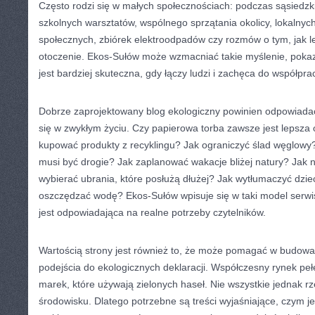
Często rodzi się w małych społecznościach: podczas sąsiedzk
szkolnych warsztatów, wspólnego sprzątania okolicy, lokalnyc
społecznych, zbiórek elektroodpadów czy rozmów o tym, jak le
otoczenie. Ekos-Sułów może wzmacniać takie myślenie, pokaz
jest bardziej skuteczna, gdy łączy ludzi i zachęca do współpra
Dobrze zaprojektowany blog ekologiczny powinien odpowiadać 
się w zwykłym życiu. Czy papierowa torba zawsze jest lepsza 
kupować produkty z recyklingu? Jak ograniczyć ślad węglowy
musi być drogie? Jak zaplanować wakacje bliżej natury? Jak 
wybierać ubrania, które posłużą dłużej? Jak wytłumaczyć dzie
oszczędzać wodę? Ekos-Sułów wpisuje się w taki model serwi
jest odpowiadająca na realne potrzeby czytelników.
Wartością strony jest również to, że może pomagać w budow
podejścia do ekologicznych deklaracji. Współczesny rynek pełe
marek, które używają zielonych haseł. Nie wszystkie jednak r
środowisku. Dlatego potrzebne są treści wyjaśniające, czym j