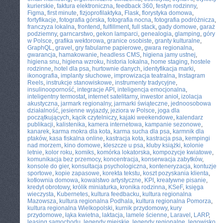
kurierskie
,
faktura elektroniczna
,
feedback 360
,
festyn rodzinny
,
Figma
,
first minute
,
fizjoprofilaktyka
,
Flask
,
florystyka domowa
,
fortyfikacje
,
fotografia górska
,
fotografia nocna
,
fotografia podróżnicza
,
franczyza lokalna
,
frontend
,
fulfillment
,
full stack
,
gady domowe
,
garaż
podziemny
,
garncarstwo
,
gekon lamparci
,
genealogia
,
glamping
,
góry
w Polsce
,
grafika wektorowa
,
granice osobiste
,
granty kulturalne
,
GraphQL
,
gravel
,
gry fabularne papierowe
,
gwara regionalna
,
gwarancja
,
hamakowanie
,
headless CMS
,
higiena jamy ustnej
,
higiena snu
,
higiena wzroku
,
historia lokalna
,
home staging
,
hostele
rodzinne
,
hotel dla psa
,
hurtownie danych
,
identyfikacja marki
,
ikonografia
,
implanty słuchowe
,
improwizacja teatralna
,
Instagram
Reels
,
instrukcje stanowiskowe
,
instrumenty tradycyjne
,
insulinooporność
,
integracje API
,
inteligencja emocjonalna
,
inteligentny termostat
,
internet satelitarny
,
inwestor anioł
,
izolacja
akustyczna
,
jarmark regionalny
,
jarmarki świąteczne
,
jednoosobowa
działalność
,
jesienne wyjazdy
,
jeziora w Polsce
,
joga dla
początkujących
,
kącik czytelniczy
,
kajaki weekendowe
,
kalendarz
publikacji
,
kalistenika
,
kamera internetowa
,
kampanie sezonowe
,
kanarek
,
karma mokra dla kota
,
karma sucha dla psa
,
karmnik dla
ptaków
,
kasa fiskalna online
,
kastracja kota
,
kastracja psa
,
kempingi
nad morzem
,
kino domowe
,
kleszcze u psa
,
kluby książki
,
kolonie
letnie
,
kolor roku
,
komiks
,
komórka lokatorska
,
kompozycje kwiatowe
,
komunikacja bez przemocy
,
koncentracja
,
konserwacja zabytków
,
konsole do gier
,
konsultacja psychologiczna
,
konteneryzacja
,
kontuzje
sportowe
,
kopie zapasowe
,
korekta tekstu
,
koszt pozyskania klienta
,
kotłownia domowa
,
kowalstwo artystyczne
,
KPI
,
kreatywne pisanie
,
kredyt obrotowy
,
królik miniaturka
,
kronika rodzinna
,
KSeF
,
księga
wieczysta
,
Kubernetes
,
kultura feedbacku
,
kultura regionalna
Mazowsza
,
kultura regionalna Podhala
,
kultura regionalna Pomorza
,
kultura regionalna Wielkopolski
,
kurnik przydomowy
,
kury
przydomowe
,
łąka kwietna
,
laktacja
,
lamele ścienne
,
Laravel
,
LARP
,
leasing samochodu
,
legendy miejskie
,
legendy regionalne
,
legowisko