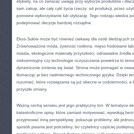
etykiety, na co zwracać uwagę przy wyborze produktów i dlac
sam zakup, ale cały cykl życia rzeczy: od produkcji, przez uż
ponowne wykorzystanie lub utylizację. Tego rodzaju wiedza p
podejmować decyzje bardziej rozsądne.
Ekos-Sułów może być również ciekawy dla osób śledzących zm
Zrównoważona moda, żywność roślinna, mięso hodowane labora
miasta, ekologiczne materiały przyszłości, odnawialne źródła e
niskoemisyjny czy technologie oczyszczania powietrza to temat
dynamicznie zmienia się świat. Strona może pomagać w oswaj
tłumacząc je bez nadmiernego technicznego języka. Dzięki tem
rozumieć, które rozwiązania są już obecne w codzienności, a 
przyszłe zmiany.
Ważną cechą serwisu jest jego praktyczny ton. W tematyce ek
katastroficzne opisy, które zamiast motywować, wywołują be
przyjmować inną perspektywę: pokazuje problemy, ale jednoc
sposób pisania jest potrzebny, bo czytelnicy częściej podejmuj