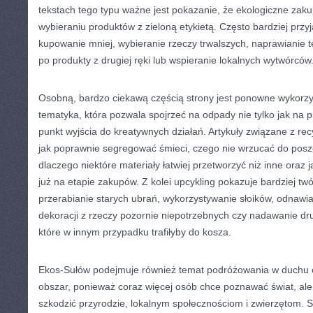
tekstach tego typu ważne jest pokazanie, że ekologiczne zaku
wybieraniu produktów z zieloną etykietą. Często bardziej przy
kupowanie mniej, wybieranie rzeczy trwalszych, naprawianie te
po produkty z drugiej ręki lub wspieranie lokalnych wytwórców
Osobną, bardzo ciekawą częścią strony jest ponowne wykorzy
tematyka, która pozwala spojrzeć na odpady nie tylko jak na p
punkt wyjścia do kreatywnych działań. Artykuły związane z re
jak poprawnie segregować śmieci, czego nie wrzucać do pos
dlaczego niektóre materiały łatwiej przetworzyć niż inne oraz
już na etapie zakupów. Z kolei upcykling pokazuje bardziej twó
przerabianie starych ubrań, wykorzystywanie słoików, odnawia
dekoracji z rzeczy pozornie niepotrzebnych czy nadawanie dr
które w innym przypadku trafiłyby do kosza.
Ekos-Sułów podejmuje również temat podróżowania w duchu e
obszar, ponieważ coraz więcej osób chce poznawać świat, ale
szkodzić przyrodzie, lokalnym społecznościom i zwierzętom. 