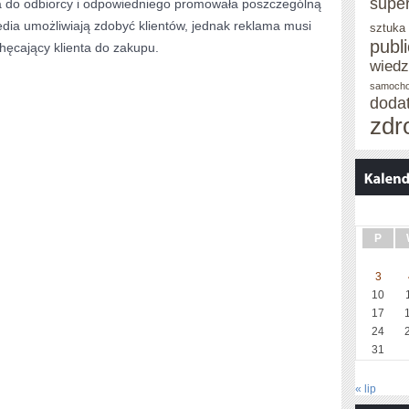
supe
na do odbiorcy i odpowiedniego promowała poszczególną
Media umożliwiają zdobyć klientów, jednak reklama musi
sztuka
publ
hęcający klienta do zakupu.
wied
samoch
doda
zdr
P
3
10
17
24
31
« lip