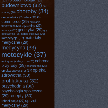
(29)
biotechnologia
(29)
budownictwo
(32)
car
choroby
(34)
sharing
(26)
e-
diagnostyka
(27)
dieta
(26)
commerce
(29)
edukacja
egzaminy
(27)
turystyczna
(26)
genetyka
(29)
farmacja
(26)
gry
edukacyjne
(26)
hotele butikowe
(26)
materiały
korepetycje
(27)
medyczne
(29)
medycyna
(33)
motocykle
(37)
ochrona
motoryzacja klasyczna
(26)
przyrody
(29)
odchudzanie
(26)
opieka
opieka społeczna
(27)
zdrowotna
(30)
profilaktyka
(32)
przychodnia
(30)
psychologia społeczna
recepty
(30)
(29)
sprzęt
rehabilitacja
(27)
medyczny
(29)