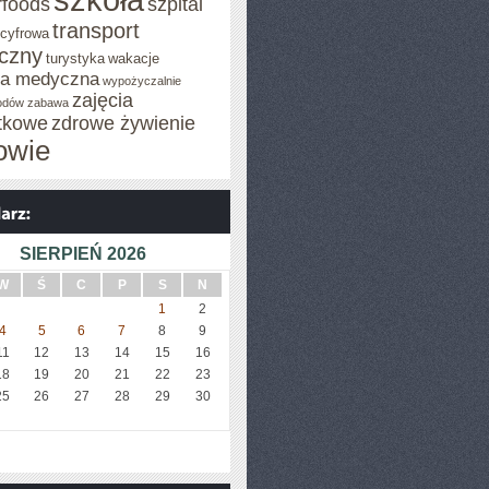
rfoods
szpital
transport
 cyfrowa
iczny
turystyka
wakacje
za medyczna
wypożyczalnie
zajęcia
odów
zabawa
tkowe
zdrowe żywienie
owie
SIERPIEŃ 2026
W
Ś
C
P
S
N
1
2
4
5
6
7
8
9
11
12
13
14
15
16
18
19
20
21
22
23
25
26
27
28
29
30