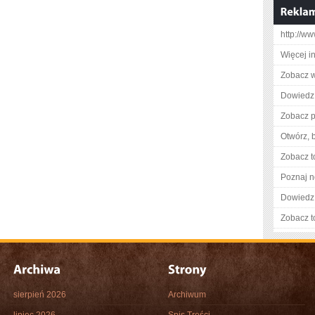
http://w
Więcej i
Zobacz w
Dowiedz 
Zobacz pe
Otwórz, 
Zobacz t
Poznaj n
Dowiedz 
Zobacz t
sierpień 2026
Archiwum