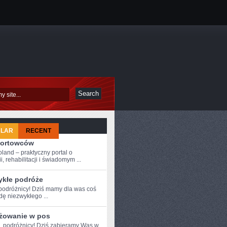
ULAR
RECENT
portowców
oland – praktyczny portal o
i, rehabilitacji i świadomym ...
ykłe podróże
podróżnicy! Dziś mamy ⁢dla was ‌coś
ę niezwykłego ...
żowanie w pos
e, podróżnicy! ⁢Dziś zabieramy Was​ w