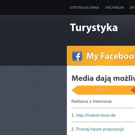
STRONA GŁÓWNA
ARCHIWUM
SP
ADMIN
Reklama z Internecie
1.
http://malvin-louis.de
2.
Poznaj nasze propozycje