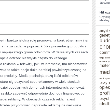
fascynuj
Hit cz
Czy czę
‍idealny 
antyki
genet
bud
łni bardzo istotną rolę promowania konkretnej firmy i jej
cho
ma na za zadanie poprzez krótką prezentację produktu i
ak największego grona odbiorców. W dzisiejszych czasach
comm
egzami
 opcja dotrzeć niezwykle często do każdego
edukacy
o reklama w telewizji, jak i w Internecie, ma niesamowitą
mater
nia to także opcję dużo bardziej powiększyć szansę na
med
pu produkty. Media posiadają dużą ilość odbiorców
motoryz
, stara się pozyskać spot reklamowy w wielu stacjach
przyr
opie
bardziej popularnych domenach internetowych, ponieważ
prof
e szybko zapewnić odpowiednie dochody finansowe, co
psych
ażdej reklamy. W obecnych czasach reklama jest
rehabili
 trzeba przygotować naprawdę reklamę na niezwykle