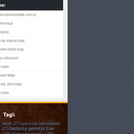
ww.expressoptyk.com.pl
nformacji
ięcej
się więcej tutaj
łen tekst tutaj
by zobaczyć
o sam
owe fakty
się, dlaczego
o sam
antyki
(27)
asertywność
apteka
(26)
badania genetyczne
(27)