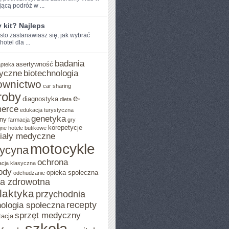
ącą podróż‌ w ...
y kit? Najleps
sto zastanawiasz się, jak wybrać
​hotel dla ...
badania
asertywność
apteka
yczne
biotechnologia
ownictwo
car sharing
roby
e-
diagnostyka
dieta
erce
edukacja turystyczna
genetyka
ny
farmacja
gry
korepetycje
jne
hotele butikowe
iały medyczne
motocykle
ycyna
ochrona
acja klasyczna
ody
opieka społeczna
odchudzanie
ka zdrowotna
ilaktyka
przychodnia
recepty
ologia społeczna
sprzęt medyczny
tacja
szkoła