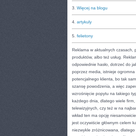
3.
Więcej na blogu
4.
artykuly
5.
felietony
Reklama w aktualnych czasach, pe
produktów, albo też usług. Rekla
odpowiednie hasło, dotrzeć do j
poprzez media, istnieje ogromna
potencjalnego klienta, bo tak sam
szansę powodzenia, a więc zapew
wzrośnięcie popytu na takiego ty
każdego dnia, dlatego wiele firm
telewizyjnych, czy też w na naj
wkład ten ma opcję niesamowici
jest oczywiście głównym celem k
niezwykle zróżnicowana, dlatego