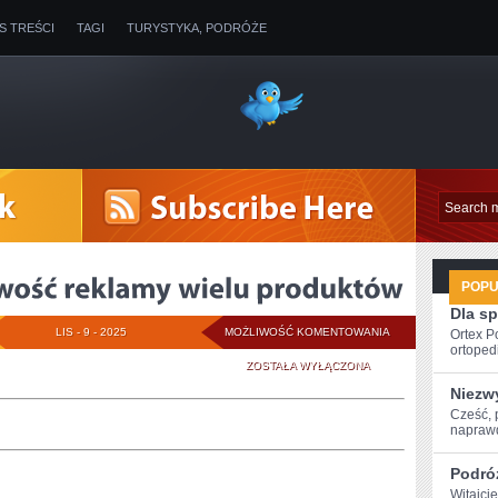
IS TREŚCI
TAGI
TURYSTYKA, PODRÓŻE
POP
Dla s
MEDIA
LIS - 9 - 2025
MOŻLIWOŚĆ KOMENTOWANIA
Ortex P
ortopedi
DAJĄ
ZOSTAŁA WYŁĄCZONA
Niezw
MOŻLIWOŚĆ
Cześć, 
naprawd
REKLAMY
WIELU
Podró
Witajci
PRODUKTÓW