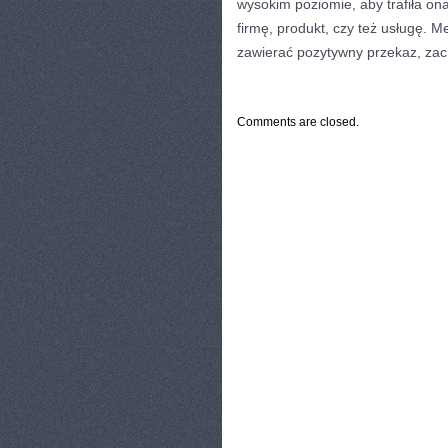
wysokim poziomie, aby trafiła o
firmę, produkt, czy też usługę. 
zawierać pozytywny przekaz, zac
CATEGORIES:
TURYSTYKA, PODRÓŻE
Comments are closed.