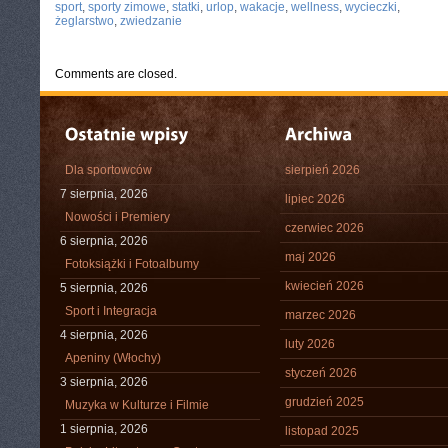
sport
,
sporty zimowe
,
statki
,
urlop
,
wakacje
,
wellness
,
wycieczki
,
żeglarstwo
,
zwiedzanie
Comments are closed.
Dla sportowców
sierpień 2026
7 sierpnia, 2026
lipiec 2026
Nowości i Premiery
czerwiec 2026
6 sierpnia, 2026
maj 2026
Fotoksiążki i Fotoalbumy
kwiecień 2026
5 sierpnia, 2026
Sport i Integracja
marzec 2026
4 sierpnia, 2026
luty 2026
Apeniny (Włochy)
styczeń 2026
3 sierpnia, 2026
grudzień 2025
Muzyka w Kulturze i Filmie
1 sierpnia, 2026
listopad 2025