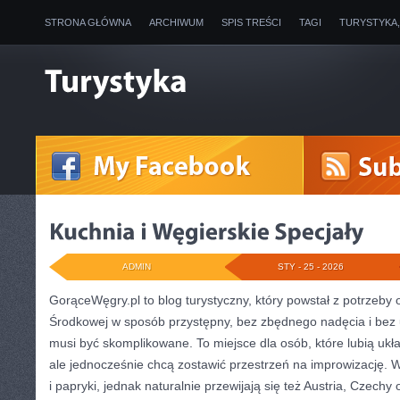
STRONA GŁÓWNA
ARCHIWUM
SPIS TREŚCI
TAGI
TURYSTYKA
ADMIN
STY - 25 - 2026
GorąceWęgry.pl to blog turystyczny, który powstał z potrzeby
Środkowej w sposób przystępny, bez zbędnego nadęcia i bez
musi być skomplikowane. To miejsce dla osób, które lubią ukł
ale jednocześnie chcą zostawić przestrzeń na improwizację. 
i papryki, jednak naturalnie przewijają się też Austria, Czechy or