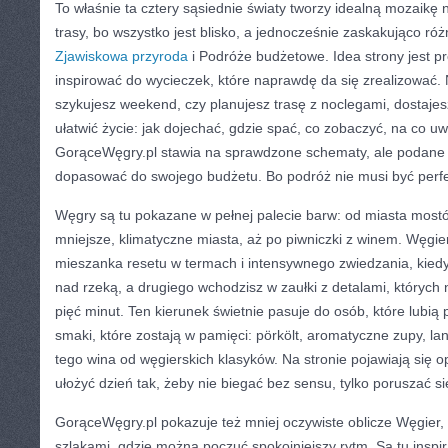
To właśnie ta cztery sąsiednie światy tworzy idealną mozaikę 
trasy, bo wszystko jest blisko, a jednocześnie zaskakująco ró
Zjawiskowa przyroda
i Podróże budżetowe. Idea strony jest pr
inspirować do wycieczek, które naprawdę da się zrealizować. 
szykujesz weekend, czy planujesz trasę z noclegami, dostajesz
ułatwić życie: jak dojechać, gdzie spać, co zobaczyć, na co uwa
GorąceWęgry.pl stawia na sprawdzone schematy, ale podane t
dopasować do swojego budżetu. Bo podróż nie musi być perfe
Węgry są tu pokazane w pełnej palecie barw: od miasta mostów
mniejsze, klimatyczne miasta, aż po piwniczki z winem. Węgie
mieszanka resetu w termach i intensywnego zwiedzania, kiedy
nad rzeką, a drugiego wchodzisz w zaułki z detalami, których 
pięć minut. Ten kierunek świetnie pasuje do osób, które lubi
smaki, które zostają w pamięci: pörkölt, aromatyczne zupy, lan
tego wina od węgierskich klasyków. Na stronie pojawiają się o
ułożyć dzień tak, żeby nie biegać bez sensu, tylko poruszać s
GorąceWęgry.pl pokazuje też mniej oczywiste oblicze Węgier,
szlakami, gdzie można poczuć spokojniejszy rytm. Są tu inspir