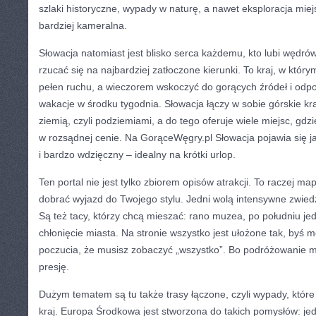
szlaki historyczne, wypady w naturę, a nawet eksploracja miejs
bardziej kameralna.
Słowacja natomiast jest blisko serca każdemu, kto lubi wędrów
rzucać się na najbardziej zatłoczone kierunki. To kraj, w któ
pełen ruchu, a wieczorem wskoczyć do gorących źródeł i odpo
wakacje w środku tygodnia. Słowacja łączy w sobie górskie kr
ziemią, czyli podziemiami, a do tego oferuje wiele miejsc, gdzi
w rozsądnej cenie. Na GorąceWęgry.pl Słowacja pojawia się j
i bardzo wdzięczny – idealny na krótki urlop.
Ten portal nie jest tylko zbiorem opisów atrakcji. To raczej ma
dobrać wyjazd do Twojego stylu. Jedni wolą intensywne zwied
Są też tacy, którzy chcą mieszać: rano muzea, po południu je
chłonięcie miasta. Na stronie wszystko jest ułożone tak, byś 
poczucia, że musisz zobaczyć „wszystko”. Bo podróżowanie m
presję.
Dużym tematem są tu także trasy łączone, czyli wypady, które
kraj. Europa Środkowa jest stworzona do takich pomysłów: jed