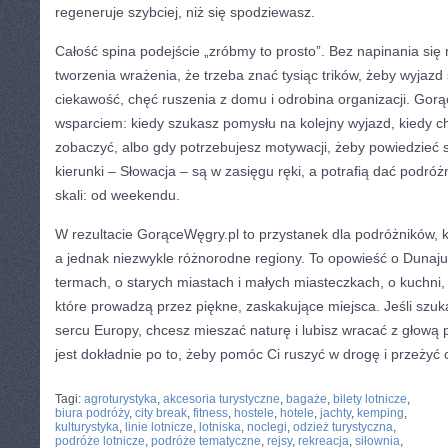
regeneruje szybciej, niż się spodziewasz.
Całość spina podejście „zróbmy to prosto”. Bez napinania się 
tworzenia wrażenia, że trzeba znać tysiąc trików, żeby wyjazd
ciekawość, chęć ruszenia z domu i odrobina organizacji. Go
wsparciem: kiedy szukasz pomysłu na kolejny wyjazd, kiedy c
zobaczyć, albo gdy potrzebujesz motywacji, żeby powiedzieć s
kierunki – Słowacja – są w zasięgu ręki, a potrafią dać podróż
skali: od weekendu.
W rezultacie GorąceWęgry.pl to przystanek dla podróżników, k
a jednak niezwykle różnorodne regiony. To opowieść o Dunaju 
termach, o starych miastach i małych miasteczkach, o kuchni, k
które prowadzą przez piękne, zaskakujące miejsca. Jeśli szuk
sercu Europy, chcesz mieszać naturę i lubisz wracać z głową 
jest dokładnie po to, żeby pomóc Ci ruszyć w drogę i przeżyć 
CATEGORIES:
TURYSTYKA, PODRÓŻE
Tagi:
agroturystyka
,
akcesoria turystyczne
,
bagaże
,
bilety lotnicze
,
biura podróży
,
city break
,
fitness
,
hostele
,
hotele
,
jachty
,
kemping
,
kulturystyka
,
linie lotnicze
,
lotniska
,
noclegi
,
odzież turystyczna
,
podróże lotnicze
,
podróże tematyczne
,
rejsy
,
rekreacja
,
siłownia
,