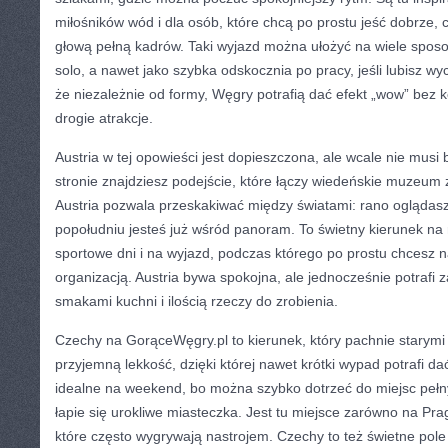
miłośników wód i dla osób, które chcą po prostu jeść dobrze, 
głową pełną kadrów. Taki wyjazd można ułożyć na wiele sposo
solo, a nawet jako szybka odskocznia po pracy, jeśli lubisz w
że niezależnie od formy, Węgry potrafią dać efekt „wow” bez 
drogie atrakcje.
Austria w tej opowieści jest dopieszczona, ale wcale nie musi 
stronie znajdziesz podejście, które łączy wiedeńskie muzeum 
Austria pozwala przeskakiwać między światami: rano oglądasz 
popołudniu jesteś już wśród panoram. To świetny kierunek n
sportowe dni i na wyjazd, podczas którego po prostu chcesz n
organizacją. Austria bywa spokojna, ale jednocześnie potrafi 
smakami kuchni i ilością rzeczy do zrobienia.
Czechy na GorąceWęgry.pl to kierunek, który pachnie starymi 
przyjemną lekkość, dzięki której nawet krótki wypad potrafi d
idealne na weekend, bo można szybko dotrzeć do miejsc pełn
łapie się urokliwe miasteczka. Jest tu miejsce zarówno na Prag
które często wygrywają nastrojem. Czechy to też świetne pol