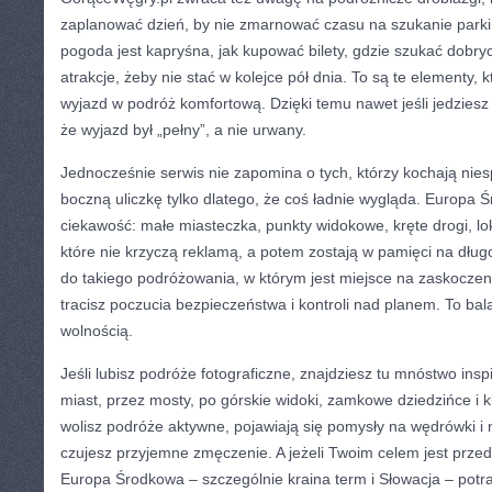
zaplanować dzień, by nie zmarnować czasu na szukanie park
pogoda jest kapryśna, jak kupować bilety, gdzie szukać dobry
atrakcje, żeby nie stać w kolejce pół dnia. To są te elementy, 
wyjazd w podróż komfortową. Dzięki temu nawet jeśli jedziesz
że wyjazd był „pełny”, a nie urwany.
Jednocześnie serwis nie zapomina o tych, którzy kochają niesp
boczną uliczkę tylko dlatego, że coś ładnie wygląda. Europa
ciekawość: małe miasteczka, punkty widokowe, kręte drogi, lo
które nie krzyczą reklamą, a potem zostają w pamięci na dłu
do takiego podróżowania, w którym jest miejsce na zaskoczeni
tracisz poczucia bezpieczeństwa i kontroli nad planem. To ba
wolnością.
Jeśli lubisz podróże fotograficzne, znajdziesz tu mnóstwo insp
miast, przez mosty, po górskie widoki, zamkowe dziedzińce i kl
wolisz podróże aktywne, pojawiają się pomysły na wędrówki i n
czujesz przyjemne zmęczenie. A jeżeli Twoim celem jest przed
Europa Środkowa – szczególnie kraina term i Słowacja – potra