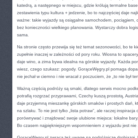
katedrą, a następnego w miejscu, gdzie królują termalne base
zestawienia typu kultura + jedzenie, bo to najczęściej daje na
ważne: takie wyjazdy są osiągalne samochodem, pociągiem,
bez konieczności wielkiego planowania. Wystarczy dobra logis
sama.
Na stronie często przewija się też temat sezonowości, bo te ki
zupełnie inaczej w zależności od pory roku. Wiosna to spacery, 
daje wino, a zima bywa idealna na górskie wyjazdy. Każda por
wiesz, czego szukasz: pogody. GorąceWęgry.pl pomaga dopas
nie jechał w ciemno i nie wracał z poczuciem, że „to nie był t
Ważną częścią podróży są smaki, dlatego serwis mocno podkr
potrafią rozgrzać przyprawami, Czechy kuszą prostotą, Austria
daje przyjemną mieszankę górskich smaków i prostych dań, kt
na szlaku. To nie jest tylko „lista potraw”, ale raczej inspiracj
porównywać i znajdować swoje ulubione miejsca: lokalne bary, t
Bo czasem najpiękniejszym wspomnieniem z wyjazdu jest nie 
GorąceWęgry.pl zwraca też uwagę na podróżnicze drobiazgi, kt