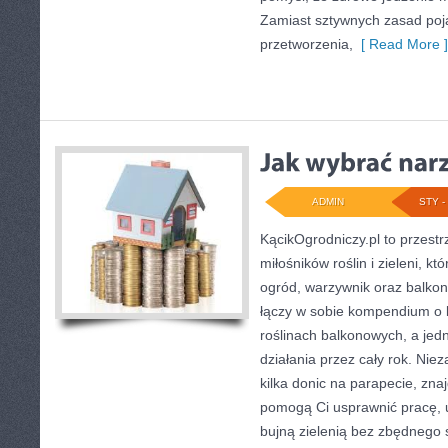
Zamiast sztywnych zasad poja
przetworzenia,
[ Read More ]
ADMIN
STY - 
KącikOgrodniczy.pl to przest
miłośników roślin i zieleni, k
ogród, warzywnik oraz balkon
łączy w sobie kompendium o 
roślinach balkonowych, a jedn
działania przez cały rok. Nie
kilka donic na parapecie, znajd
pomogą Ci usprawnić pracę, u
bujną zielenią bez zbędnego 