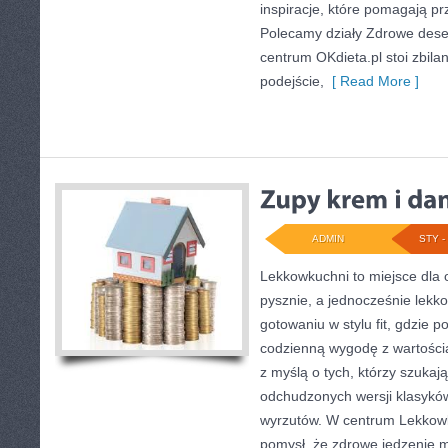
inspiracje, które pomagają prz
Polecamy działy Zdrowe deser
centrum OKdieta.pl stoi zbil
podejście,
[ Read More ]
ADMIN
STY - 
Lekkowkuchni to miejsce dla 
pysznie, a jednocześnie lekko
gotowaniu w stylu fit, gdzie 
codzienną wygodę z wartości
z myślą o tych, którzy szukają
odchudzonych wersji klasykó
wyrzutów. W centrum Lekkowk
pomysł, że zdrowe jedzenie 