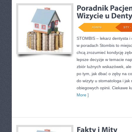
ADMIN
STY - 
STOMBIS – lekarz dentysta i 
w poradach Stombis to miejsc
chcą zrozumieć kondycję zęb
lepsze decyzje w temacie napr
zbiór luźnych wskazówek, al
po tym, jak dbać o zęby na co
do wizyty u stomatologa i jak 
obiegowych opinii. Ciekawe k
More ]