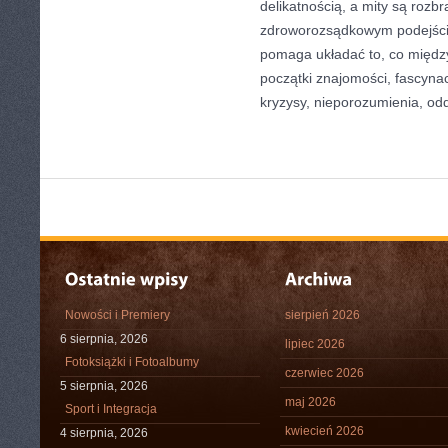
delikatnością, a mity są rozb
zdroworozsądkowym podejście
pomaga układać to, co międz
początki znajomości, fascynac
kryzysy, nieporozumienia, odd
Nowości i Premiery
sierpień 2026
6 sierpnia, 2026
lipiec 2026
Fotoksiążki i Fotoalbumy
czerwiec 2026
5 sierpnia, 2026
maj 2026
Sport i Integracja
kwiecień 2026
4 sierpnia, 2026