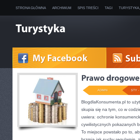
STRONA GŁÓWNA
ARCHIWUM
SPIS TREŚCI
TAGI
TURYSTYKA
ADMIN
STY - 
BlogdlaKonsumenta.pl to użyte
skupia się na tym, co w codzi
uwiera: ochronie konsumenck
cywilistycznych pokazanych b
To miejsce powstało po to, ab
brzmią jak suchy regulamin, z