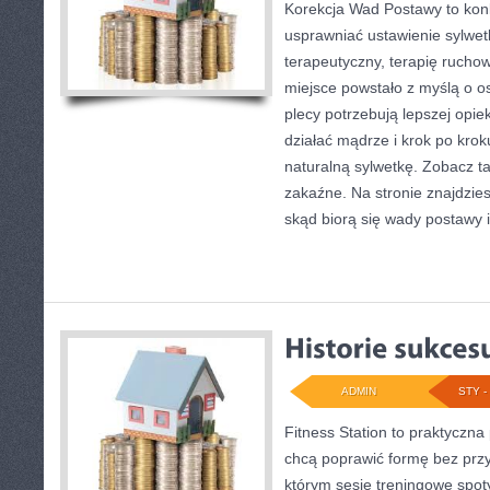
Korekcja Wad Postawy to konk
usprawniać ustawienie sylwet
terapeutyczny, terapię ruchow
miejsce powstało z myślą o os
plecy potrzebują lepszej opiek
działać mądrze i krok po kro
naturalną sylwetkę. Zobacz t
zakaźne. Na stronie znajdzies
skąd biorą się wady postawy i
ADMIN
STY - 
Fitness Station to praktyczna
chcą poprawić formę bez prz
którym sesje treningowe spoty