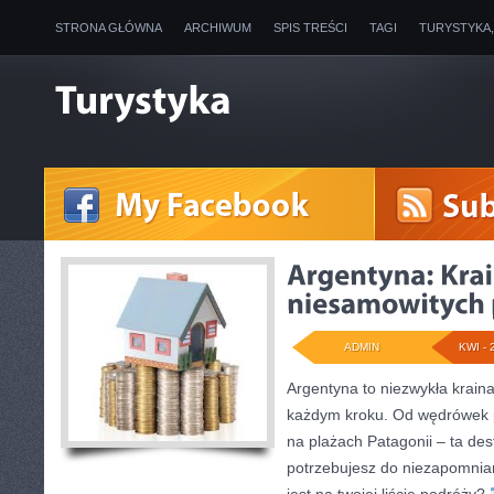
STRONA GŁÓWNA
ARCHIWUM
SPIS TREŚCI
TAGI
TURYSTYKA
ADMIN
KWI - 
Argentyna to niezwykła krain
każdym kroku. Od wędrówek 
na plażach Patagonii – ta de
potrzebujesz do niezapomnia